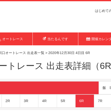
はじめて
オートレース
当たるんです
開催カレン
川口オートレース 出走表一覧
>
2020年12月30日 4日目 6R
トレース 出走表詳細（6R 2
飯 
2R
3R
4R
5R
6R
7R