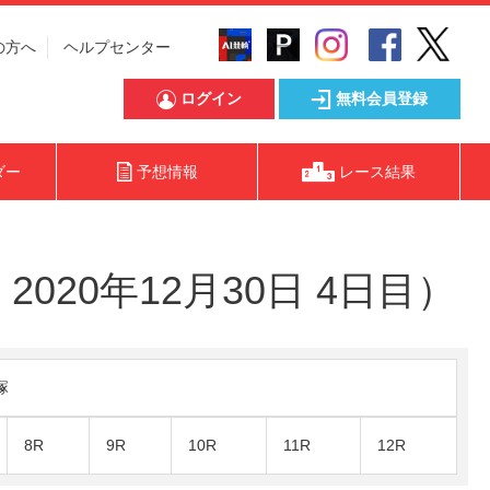
の方へ
ヘルプセンター
ログイン
無料会員登録
ダー
予想情報
レース結果
020年12月30日 4日目）
塚
8R
9R
10R
11R
12R