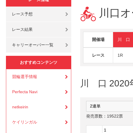
川口オー
レース予想
レース結果
開催場
川 口
キャリーオーバー一覧
レース
1R
おすすめコンテンツ
競輪選手情報
川 口 2020
Perfecta Navi
netkeirin
発売票数：19522票
ケイリンガル
1