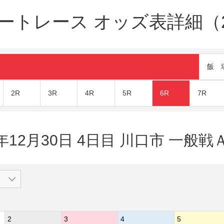
トレース オッズ表詳細（20
飯 
2R
3R
4R
5R
6R
7R
年12月30日 4日目 川口市 一般戦Ａ
2
3
4
5