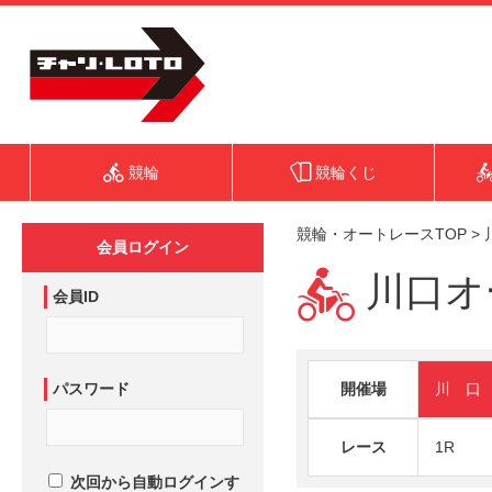
競輪
競輪くじ
競輪・オートレースTOP
>
会員ログイン
川口オー
会員ID
パスワード
開催場
川 口
レース
1R
次回から自動ログインす