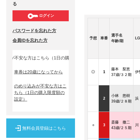
る
ログイン
パスワードを忘れた方
選手名
予想
車番
LG
会員IDを忘れた方
年齢/期
みが不安な方はこちら（1日の購入限度額の設定）↓
藤本 梨恵
車券は20歳になってから
◎
1
伊
37歳/３２期
のめり込みが不安な方はこ
ちら
（1日の購入限度額の
小林 悠樹
2
浜
設定）
39歳/２８期
斎藤 撤二
○
3
川
無料会員登録はこちら
43歳/２５期