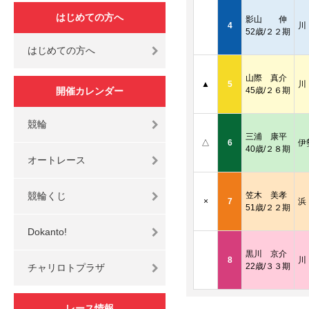
はじめての方へ
影山 伸
4
川
52歳/２２期
はじめての方へ
山際 真介
▲
5
川
開催カレンダー
45歳/２６期
競輪
三浦 康平
△
6
伊
40歳/２８期
オートレース
競輪くじ
笠木 美孝
×
7
浜
51歳/２２期
Dokanto!
黒川 京介
8
川
22歳/３３期
チャリロトプラザ
レース情報