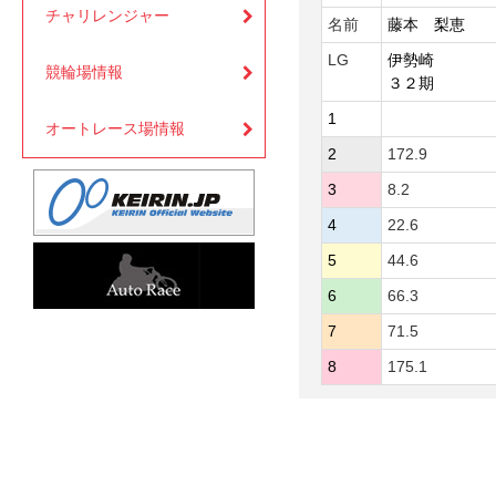
チャリレンジャー
名前
藤本 梨恵
LG
伊勢崎
競輪場情報
３２期
1
オートレース場情報
2
172.9
3
8.2
4
22.6
5
44.6
6
66.3
7
71.5
8
175.1