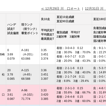
≪ 12月29日 川 口オート
|
12月31日 川
直近10走成績
良10走
直近180
直近90日成績
ハンデ
現ランク
良着別成
試走T
（前ランク）
平均試走T
着別成績 平均ST
良2連対
試走偏差
審査ポイント
平均競走T
2連対率 3連対率
湿着別成
最高競走T
湿2連対
着順：3-0-4-3 0.12
良：9-1 / 
0
A-181
3.35
2連：30.0% 3連：70.0%
良：22.2
勢崎
3.69
（A-201）
3.451
着順：6-0-7-17 0.15
湿：0-0 / 
0.079
63.066
3.374
2連：20.0% 3連：43.3%
湿：0.0%
着順：2-1-1-6 0.13
良：5-3 / 
20
A-115
3.36
2連：30.0% 3連：40.0%
良：14.8
 松
3.78
（A-65）
3.451
着順：2-1-7-24 0.11
湿：0-0 / 
0.085
68.588
3.397
2連：8.8% 3連：29.4%
湿：0.0%
着順：2-3-1-3 0.15
良：4-8 / 
20
A-96
3.33
2連：55.6% 3連：66.7%
良：31.6
 口
3.61
（A-102）
3.420
着順：2-6-4-8 0.15
湿：2-1 / 
0.087
71.774
3.385
2連：40.0% 3連：60.0%
湿：42.9