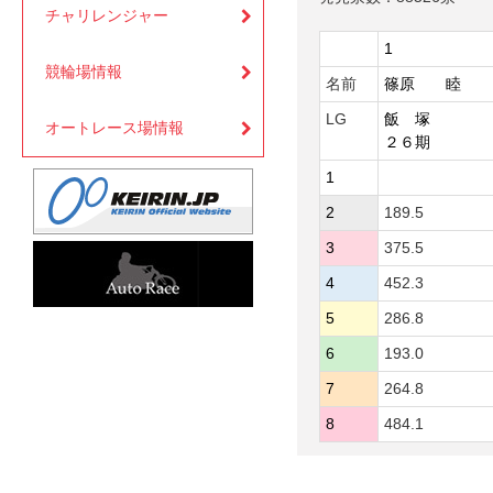
チャリレンジャー
1
競輪場情報
名前
篠原 睦
LG
飯 塚
オートレース場情報
２６期
1
2
189.5
3
375.5
4
452.3
5
286.8
6
193.0
7
264.8
8
484.1