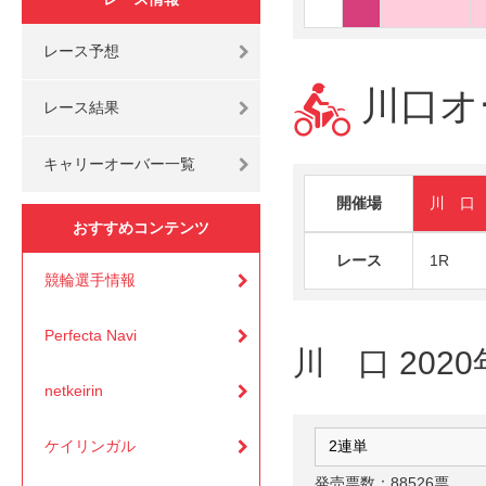
レース予想
川口オー
レース結果
キャリーオーバー一覧
開催場
川 口
おすすめコンテンツ
レース
1R
競輪選手情報
Perfecta Navi
川 口 202
netkeirin
ケイリンガル
発売票数：88526票