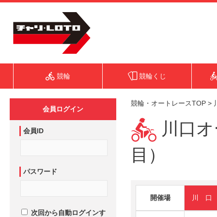
競輪
競輪くじ
競輪・オートレースTOP
>
会員ログイン
川口オー
会員ID
目）
パスワード
開催場
川 口
次回から自動ログインす