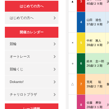
▲
3
40歳/２９期
はじめての方へ
はじめての方へ
山田 達也
4
37歳/２８期
開催カレンダー
中村 雅人
×
5
競輪
39歳/２８期
オートレース
鈴木 圭一郎
○
6
26歳/３２期
競輪くじ
Dokanto!
荒尾 聡
△
7
39歳/２７期
チャリロトプラザ
佐藤 摩弥
8
28歳/３１期
レース情報