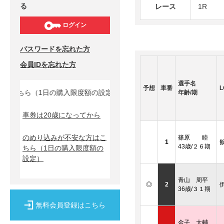
る
レース
1R
ログイン
パスワードを忘れた方
会員IDを忘れた方
選手名
予想
車番
L
こちら（1日の購入限度額の設定）↓
年齢/期
車券は20歳になってから
のめり込みが不安な方はこ
篠原 睦
1
43歳/２６期
ちら
（1日の購入限度額の
設定）
青山 周平
◎
2
36歳/３１期
無料会員登録はこちら
金子 大輔