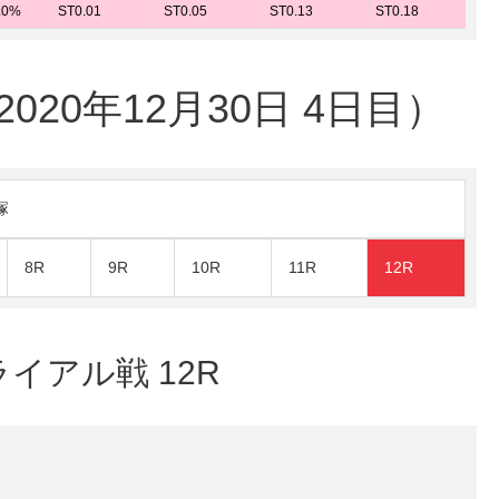
.0%
ST0.01
ST0.05
ST0.13
ST0.18
S
20年12月30日 4日目）
塚
8R
9R
10R
11R
12R
ライアル戦 12R