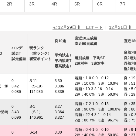
2R
3R
4R
5R
6R
7R
≪ 12月29日 川 口オート
|
12月31日 川
直近10走成績
良10走
直近1
直近90日成績
ハンデ
現ランク
良着別
G
試走T
（前ランク）
平均試走T
着別成績 平均ST
良2連
試走偏差
審査ポイント
平均競走T
2連対率 3連対率
湿着別
最高競走T
湿2連
着順：1-0-0-9 0.12
良：19-1
0
S-11
3.30
2連：10.0% 3連：10.0%
良：51
飯 塚
3.42
（S-19）
3.386
着順：10-3-3-16 0.14
湿：5-0 
0.086
114.936
3.339
2連：40.6% 3連：50.0%
湿：29
着順：7-2-1-0 0.13
良：35-5
0
S-1
3.27
2連：90.0% 3連：100.0%
良：80
伊勢崎
3.43
（S-1）
3.364
着順：22-4-3-1 0.14
湿：0-3 
0.096
146.961
3.327
2連：86.7% 3連：96.7%
湿：75
着順：0-4-1-5 0.10
良：9-11
0
S-14
3.30
2連：40.0% 3連：50.0%
良：37