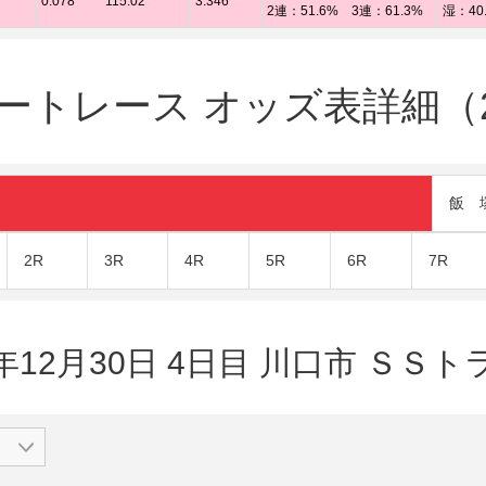
0.078
115.02
3.346
2連：51.6% 3連：61.3%
湿：40
トレース オッズ表詳細（20
飯 
2R
3R
4R
5R
6R
7R
0年12月30日 4日目 川口市 ＳＳト