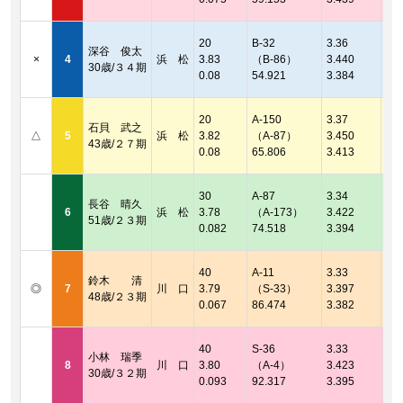
2連
着順
20
B-32
3.36
深谷 俊太
2連
×
4
浜 松
3.83
（B-86）
3.440
30歳/３４期
着順
0.08
54.921
3.384
2連
着順
20
A-150
3.37
石貝 武之
2連
△
5
浜 松
3.82
（A-87）
3.450
43歳/２７期
着順
0.08
65.806
3.413
2連
着順
30
A-87
3.34
長谷 晴久
2連
6
浜 松
3.78
（A-173）
3.422
51歳/２３期
着順
0.082
74.518
3.394
2連
着順
40
A-11
3.33
鈴木 清
2連
◎
7
川 口
3.79
（S-33）
3.397
48歳/２３期
着順
0.067
86.474
3.382
2連
着順
40
S-36
3.33
小林 瑞季
2連
8
川 口
3.80
（A-4）
3.423
30歳/３２期
着順
0.093
92.317
3.395
2連