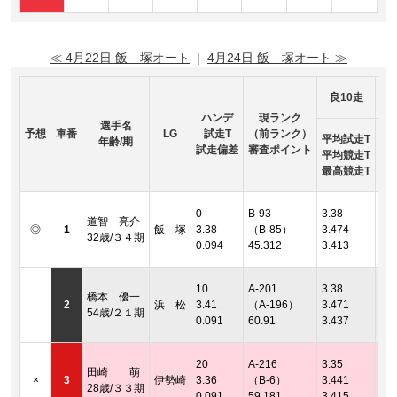
≪ 4月22日 飯 塚オート
|
4月24日 飯 塚オート ≫
良10走
ハンデ
現ランク
選手名
予想
車番
LG
試走T
（前ランク）
平均試走T
年齢/期
試走偏差
審査ポイント
平均競走T
最高競走T
着順
0
B-93
3.38
道智 亮介
2連
◎
1
飯 塚
3.38
（B-85）
3.474
32歳/３４期
着順
0.094
45.312
3.413
2連
着順
10
A-201
3.38
橋本 優一
2連
2
浜 松
3.41
（A-196）
3.471
54歳/２１期
着順
0.091
60.91
3.437
2連
着順
20
A-216
3.35
田崎 萌
2連
×
3
伊勢崎
3.36
（B-6）
3.441
28歳/３３期
着順
0.091
59.181
3.415