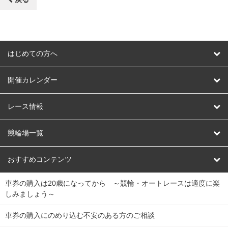
はじめての方へ
はじめての方へ
開催カレンダー
競輪
レース情報
オートレース
レース予想
競輪場一覧
競輪くじ
レース結果
北日本
函館競輪場
青森競輪場
いわき平競輪場
おすすめコンテンツ
車券の購入は20歳になってから ～競輪・オートレースは適度に楽
Dokanto!
キャリーオーバー一覧
関
競輪選手情報
弥彦競輪場
前橋競輪場
取手競輪場
宇都宮競輪場
しみましょう～
東
大宮競輪場
西武園競輪場
京王閣競輪場
立川競輪場
チャリロトプラザ
Perfecta Navi
車券の購入にのめり込む不安のある方のご相談