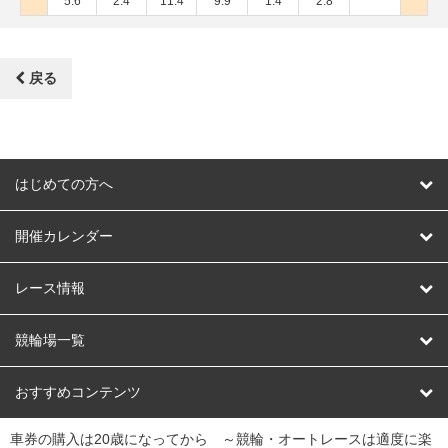
5.6
2.4
11.4
9.9
1.4
2.8
戻る
はじめての方へ
はじめての方へ
開催カレンダー
競輪
レース情報
オートレース
レース予想
競輪場一覧
競輪くじ
レース結果
北日本
函館競輪場
青森競輪場
いわき平競輪場
おすすめコンテンツ
車券の購入は20歳になってから ～競輪・オートレースは適度に楽
Dokanto!
キャリーオーバー一覧
関
競輪選手情報
弥彦競輪場
前橋競輪場
取手競輪場
宇都宮競輪場