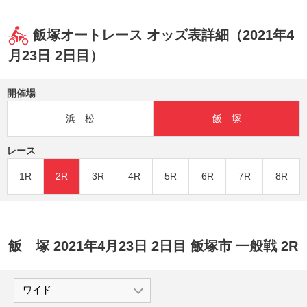
飯塚オートレース オッズ表詳細（2021年4
月23日 2日目）
開催場
浜 松
飯 塚
レース
1R
2R
3R
4R
5R
6R
7R
8R
飯 塚 2021年4月23日 2日目 飯塚市 一般戦 2R