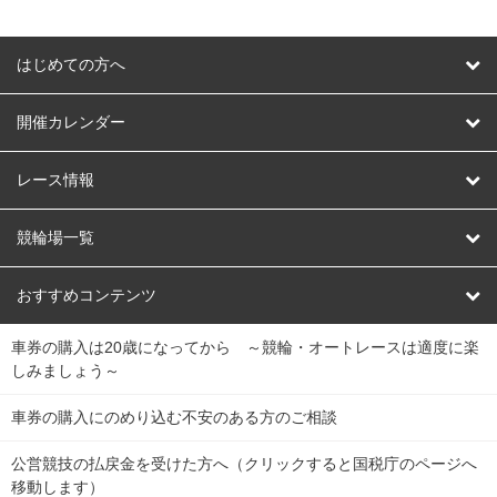
はじめての方へ
はじめての方へ
開催カレンダー
競輪
レース情報
オートレース
レース予想
競輪場一覧
競輪くじ
レース結果
北日本
函館競輪場
青森競輪場
いわき平競輪場
おすすめコンテンツ
車券の購入は20歳になってから ～競輪・オートレースは適度に楽
Dokanto!
キャリーオーバー一覧
関
競輪選手情報
弥彦競輪場
前橋競輪場
取手競輪場
宇都宮競輪場
しみましょう～
東
大宮競輪場
西武園競輪場
京王閣競輪場
立川競輪場
チャリロトプラザ
Perfecta Navi
車券の購入にのめり込む不安のある方のご相談
南
松戸競輪場
千葉競輪場
川崎競輪場
平塚競輪場
公営競技の払戻金を受けた方へ（クリックすると国税庁のページへ
netkeirin
関
移動します）
小田原競輪場
伊東競輪場
静岡競輪場
東