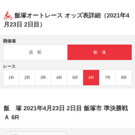
飯塚オートレース オッズ表詳細（2021年4
月23日 2日目）
開催場
浜 松
飯 塚
レース
1R
2R
3R
4R
5R
6R
7R
8R
飯 塚 2021年4月23日 2日目 飯塚市 準決勝戦
Ａ 6R