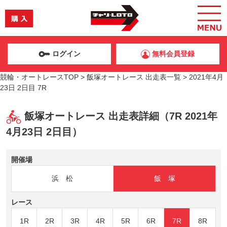
ログイン
無料会員登録
競輪・オートレースTOP
>
飯塚オートレース 出走表一覧
>
2021年4月
23日 2日目 7R
飯塚オートレース 出走表詳細（7R 2021年
4月23日 2日目）
開催場
浜 松
飯 塚
レース
1R
2R
3R
4R
5R
6R
7R
8R