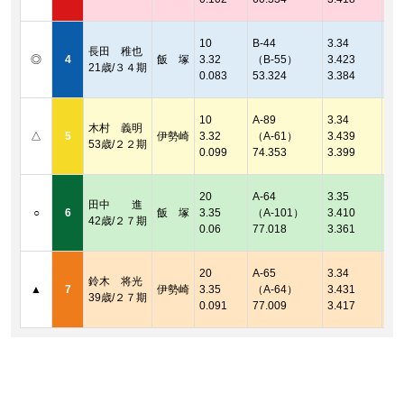
2連
着順
10
B-44
3.34
長田 稚也
2連
◎
4
飯 塚
3.32
（B-55）
3.423
21歳/３４期
着順
0.083
53.324
3.384
2連
着順
10
A-89
3.34
木村 義明
2連
△
5
伊勢崎
3.32
（A-61）
3.439
53歳/２２期
着順
0.099
74.353
3.399
2連
着順
20
A-64
3.35
田中 進
2連
○
6
飯 塚
3.35
（A-101）
3.410
42歳/２７期
着順
0.06
77.018
3.361
2連
着順
20
A-65
3.34
鈴木 将光
2連
▲
7
伊勢崎
3.35
（A-64）
3.431
39歳/２７期
着順
0.091
77.009
3.417
2連