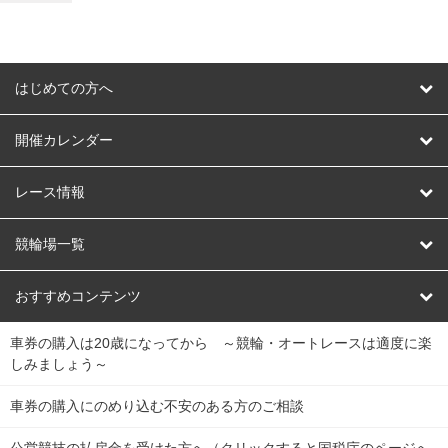
はじめての方へ
はじめての方へ
開催カレンダー
競輪
レース情報
オートレース
レース予想
競輪場一覧
競輪くじ
レース結果
北日本
函館競輪場
青森競輪場
いわき平競輪場
おすすめコンテンツ
車券の購入は20歳になってから ～競輪・オートレースは適度に楽
Dokanto!
キャリーオーバー一覧
関
競輪選手情報
弥彦競輪場
前橋競輪場
取手競輪場
宇都宮競輪場
しみましょう～
東
大宮競輪場
西武園競輪場
京王閣競輪場
立川競輪場
チャリロトプラザ
Perfecta Navi
車券の購入にのめり込む不安のある方のご相談
南
松戸競輪場
千葉競輪場
川崎競輪場
平塚競輪場