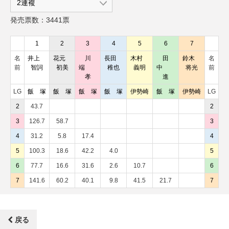
発売票数：3441票
1
2
3
4
5
6
7
名
井上
花元
川
長田
木村
田
鈴木
名
前
智詞
初美
端
稚也
義明
中
将光
前
孝
進
LG
飯 塚
飯 塚
飯 塚
飯 塚
伊勢崎
飯 塚
伊勢崎
LG
2
43.7
2
3
126.7
58.7
3
4
31.2
5.8
17.4
4
5
100.3
18.6
42.2
4.0
5
6
77.7
16.6
31.6
2.6
10.7
6
7
141.6
60.2
40.1
9.8
41.5
21.7
7
戻る