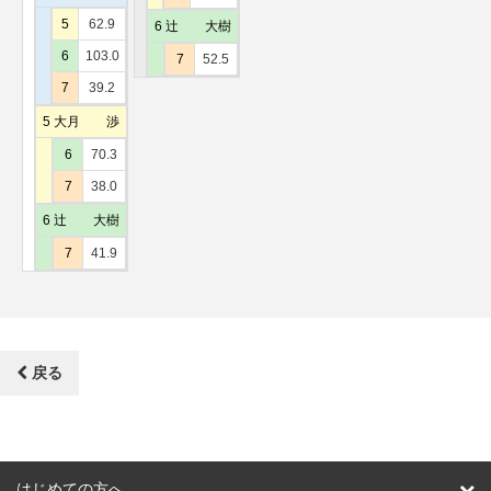
5
62.9
6 辻 大樹
6
103.0
7
52.5
7
39.2
5 大月 渉
6
70.3
7
38.0
6 辻 大樹
7
41.9
戻る
はじめての方へ