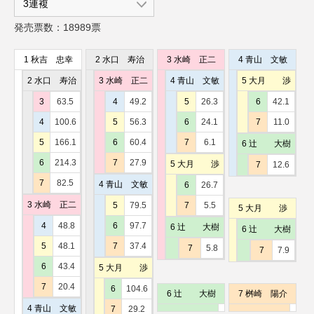
発売票数：18989票
1 秋吉 忠幸
2 水口 寿治
3 水崎 正二
4 青山 文敏
2 水口 寿治
3 水崎 正二
4 青山 文敏
5 大月 渉
3
63.5
4
49.2
5
26.3
6
42.1
4
100.6
5
56.3
6
24.1
7
11.0
5
166.1
6
60.4
7
6.1
6 辻 大樹
6
214.3
7
27.9
5 大月 渉
7
12.6
7
82.5
4 青山 文敏
6
26.7
3 水崎 正二
5
79.5
7
5.5
5 大月 渉
4
48.8
6
97.7
6 辻 大樹
6 辻 大樹
5
48.1
7
37.4
7
5.8
7
7.9
6
43.4
5 大月 渉
7
20.4
6
104.6
6 辻 大樹
7 桝崎 陽介
4 青山 文敏
7
29.2