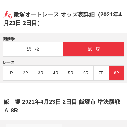
飯塚オートレース オッズ表詳細（2021年4
月23日 2日目）
開催場
浜 松
飯 塚
レース
1R
2R
3R
4R
5R
6R
7R
8R
飯 塚 2021年4月23日 2日目 飯塚市 準決勝戦
Ａ 8R