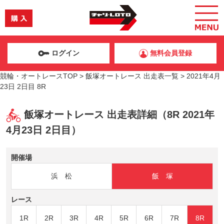
ログイン
無料会員登録
競輪・オートレースTOP
>
飯塚オートレース 出走表一覧
>
2021年4月
23日 2日目 8R
飯塚オートレース 出走表詳細（8R 2021年
4月23日 2日目）
開催場
浜 松
飯 塚
レース
1R
2R
3R
4R
5R
6R
7R
8R