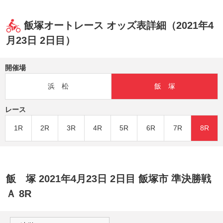
飯塚オートレース オッズ表詳細（2021年4
月23日 2日目）
開催場
浜 松
飯 塚
レース
1R
2R
3R
4R
5R
6R
7R
8R
飯 塚 2021年4月23日 2日目 飯塚市 準決勝戦
Ａ 8R