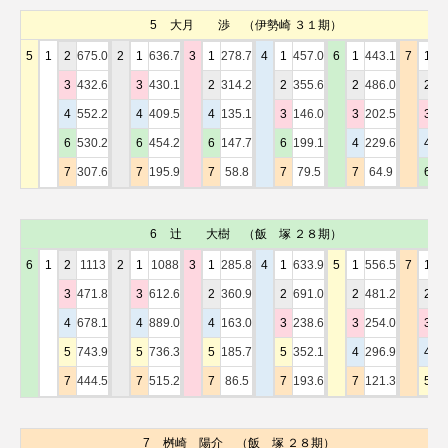
5
大月 渉
（伊勢崎 ３１期）
5
1
2
675.0
2
1
636.7
3
1
278.7
4
1
457.0
6
1
443.1
7
1
1
3
432.6
3
430.1
2
314.2
2
355.6
2
486.0
2
9
4
552.2
4
409.5
4
135.1
3
146.0
3
202.5
3
3
6
530.2
6
454.2
6
147.7
6
199.1
4
229.6
4
4
7
307.6
7
195.9
7
58.8
7
79.5
7
64.9
6
3
6
辻 大樹
（飯 塚 ２８期）
6
1
2
1113
2
1
1088
3
1
285.8
4
1
633.9
5
1
556.5
7
1
2
3
471.8
3
612.6
2
360.9
2
691.0
2
481.2
2
2
4
678.1
4
889.0
4
163.0
3
238.6
3
254.0
3
8
5
743.9
5
736.3
5
185.7
5
352.1
4
296.9
4
1
7
444.5
7
515.2
7
86.5
7
193.6
7
121.3
5
9
7
桝崎 陽介
（飯 塚 ２８期）