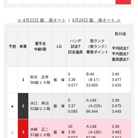
≪ 4月22日 飯 塚オート
|
4月24日 飯 塚オート ≫
良10走
ハンデ
現ランク
選手名
予想
車番
LG
試走T
（前ランク）
平均試走T
年齢/期
試走偏差
審査ポイント
平均競走T
最高競走T
着順
0
B-40
3.40
秋吉 忠幸
2連
1
飯 塚
3.38
（B-17）
3.477
58歳/１９期
着順
0.077
53.905
3.435
2連
着順
0
A-146
3.39
水口 寿治
2連
▲
2
飯 塚
3.37
（A-229）
3.475
52歳/２２期
着順
0.085
66.444
3.445
2連
着順
10
A-138
3.39
水崎 正二
2連
△
3
飯 塚
3.36
（A-160）
3.462
57歳/１９期
着順
0.072
67.06
3.412