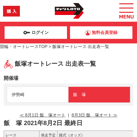
ログイン
無料会員登録
競輪・オートレースTOP
>
飯塚オートレース 出走表一覧
飯塚オートレース 出走表一覧
開催場
伊勢崎
飯 塚
≪ 8月1日 飯 塚オート
|
8月3日 飯 塚オート ≫
飯 塚 2021年8月2日 最終日
レース
発走予定
賭式（オッズ）