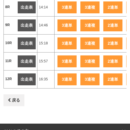
出走表
3連単
3連複
2連単
8R
14:14
出走表
3連単
3連複
2連単
9R
14:46
出走表
3連単
3連複
2連単
10R
15:18
出走表
3連単
3連複
2連単
11R
15:57
出走表
3連単
3連複
2連単
12R
16:35
戻る