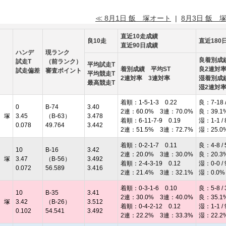
≪ 8月1日 飯 塚オート
|
8月3日 飯 
直近10走成績
良10走
直近180
直近90日成績
ハンデ
現ランク
良着別成
試走T
（前ランク）
平均試走T
着別成績 平均ST
良2連対
試走偏差
審査ポイント
平均競走T
2連対率 3連対率
湿着別成
最高競走T
湿2連対
着順：1-5-1-3 0.22
良：7-18 /
0
B-74
3.40
2連：60.0% 3連：70.0%
良：39.1
 塚
3.45
（B-63）
3.478
着順：6-11-7-9 0.19
湿：1-1 / 
0.078
49.764
3.442
2連：51.5% 3連：72.7%
湿：25.0
着順：0-2-1-7 0.11
良：4-8 / 
10
B-16
3.42
2連：20.0% 3連：30.0%
良：20.3
 塚
3.47
（B-56）
3.492
着順：2-4-3-19 0.12
湿：0-0 / 
0.072
56.589
3.416
2連：21.4% 3連：32.1%
湿：0.0%
着順：0-3-1-6 0.10
良：5-8 / 
10
B-35
3.41
2連：30.0% 3連：40.0%
良：35.1
 塚
3.42
（B-26）
3.512
着順：0-4-2-12 0.12
湿：1-1 / 
0.102
54.541
3.492
2連：22.2% 3連：33.3%
湿：22.2