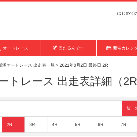
はじめて
オートレース
当たるんです
開催カレン
飯塚オートレース 出走表一覧
>
2021年8月2日 最終日 2R
トレース 出走表詳細（2R 
飯 
2R
3R
4R
5R
6R
7R