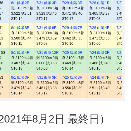
58
8/1 飯塚 2R
7/31 飯塚 3R
7/29 山陽 3R
7/28 山陽 1R
7/27 山陽
%
斑 3100m 5着
良 3100m 6着
良 3100m 4着
良 3100m 4着
良 3100
17
3.522 試3.51
3.529 試3.46
3.471 試3.40
3.465 試3.37
3.487 試
%
ST0.14
ST0.17
ST0.17
ST0.03
ST0.15
61
8/1 飯塚 8R
7/31 飯塚 9R
7/29 山陽 7R
7/28 山陽 4R
7/27 山陽
%
良 3100m 5着
良 3100m 3着
良 3100m 5着
良 3100m 1着
良 3100
13
3.500 試3.44
3.479 試3.39
3.462 試3.35
3.471 試3.36
3.487 試
%
ST0.11
ST0.07
ST0.10
ST0.06
ST0.13
 58
8/1 飯塚 4R
7/31 飯塚 12R
7/25 飯塚 6R
7/24 飯塚 3R
7/23 飯塚
%
良 3100m 4着
湿 3100m 0着
良 3100m 7着
良 3100m 6着
良 3100
10
3.487 試3.43
0.000 試3.63
3.469 試3.38
3.486 試3.40
3.466 試
%
ST0.18
ST0.00
ST0.14
ST0.16
ST0.17
53
8/1 飯塚 3R
7/31 飯塚 3R
7/25 飯塚 3R
7/24 飯塚 7R
7/23 飯塚
%
斑 3100m 6着
良 3100m 5着
良 3100m 8着
良 3100m 8着
良 3100
17
3.479 試3.43
3.481 試3.38
3.556 試3.39
3.511 試3.40
3.453 試
%
ST0.14
ST0.17
ST0.16
ST0.11
ST0.14
21年8月2日 最終日）