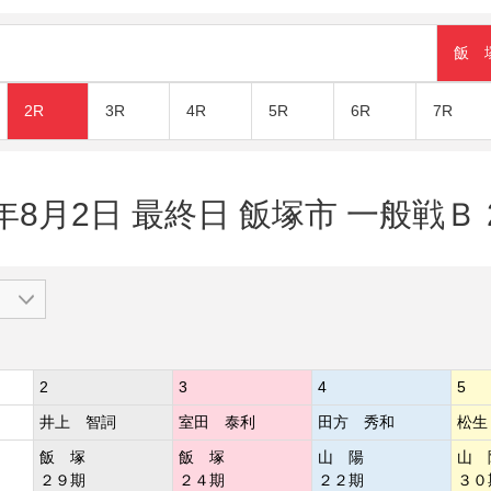
飯 
2R
3R
4R
5R
6R
7R
1年8月2日 最終日 飯塚市 一般戦Ｂ 
2
3
4
5
井上 智詞
室田 泰利
田方 秀和
松生
飯 塚
飯 塚
山 陽
山 
２９期
２４期
２２期
３０