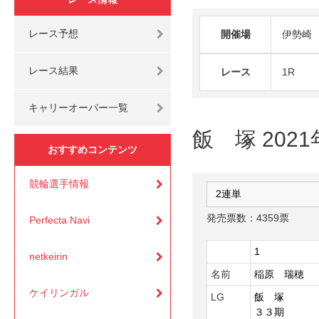
レース予想
開催場
伊勢崎
レース結果
レース
1R
キャリーオーバー一覧
飯 塚 202
おすすめコンテンツ
競輪選手情報
発売票数：4359票
Perfecta Navi
1
netkeirin
名前
稲原 瑞穂
ケイリンガル
LG
飯 塚
３３期