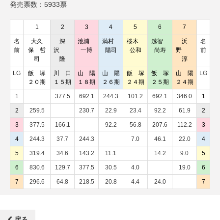
発売票数：5933票
1
2
3
4
5
6
7
名
大久
深
池浦
満村
桜木
越智
浜
名
前
保 哲
沢
一博
陽司
公和
尚寿
野
前
司
隆
淳
LG
飯 塚
川 口
山 陽
山 陽
飯 塚
飯 塚
山 陽
LG
２０期
１５期
１８期
２６期
２４期
２５期
２４期
1
377.5
692.1
244.3
101.2
692.1
346.0
1
2
259.5
230.7
22.9
23.4
92.2
61.9
2
3
377.5
166.1
92.2
56.8
207.6
112.2
3
4
244.3
37.7
244.3
7.0
46.1
22.0
4
5
319.4
34.6
143.2
11.1
14.2
9.0
5
6
830.6
129.7
377.5
30.5
4.0
19.0
6
7
296.6
64.8
218.5
20.8
4.4
24.0
7
戻る