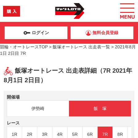
ログイン
無料会員登録
競輪・オートレースTOP
>
飯塚オートレース 出走表一覧
>
2021年8月
1日 2日目 7R
飯塚オートレース 出走表詳細（7R 2021年
8月1日 2日目）
開催場
伊勢崎
飯 塚
レース
1R
2R
3R
4R
5R
6R
7R
8R
9R