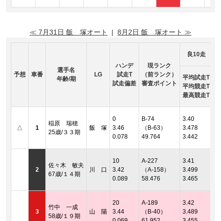
≪ 7月31日 飯 塚オート
|
8月2日 飯 塚オート ≫
良10走
ハンデ
現ランク
選手名
予想
車番
LG
試走T
（前ランク）
平均試走T
年齢/期
試走偏差
審査ポイント
平均競走T
最高競走T
着
0
B-74
3.40
稲原 瑞穂
2
△
1
飯 塚
3.46
（B-63）
3.478
25歳/３３期
着
0.078
49.764
3.442
2
着
10
A-227
3.41
佐々木 敏夫
2
2
川 口
3.42
（A-158）
3.499
67歳/１４期
着
0.089
58.476
3.465
2
着
20
A-189
3.42
竹中 一成
2
3
山 陽
3.44
（B-40）
3.489
58歳/１９期
着
0.069
61.952
3.455