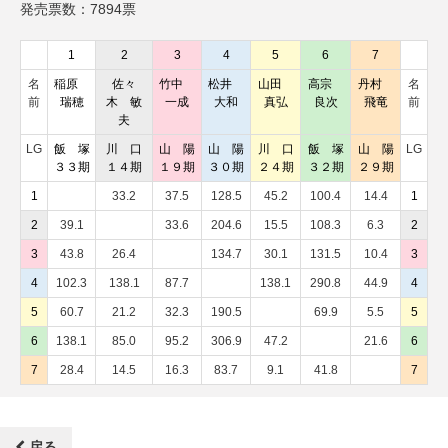
発売票数：7894票
1
2
3
4
5
6
7
名
稲原
佐々
竹中
松井
山田
高宗
丹村
名
前
瑞穂
木 敏
一成
大和
真弘
良次
飛竜
前
夫
LG
飯 塚
川 口
山 陽
山 陽
川 口
飯 塚
山 陽
LG
３３期
１４期
１９期
３０期
２４期
３２期
２９期
1
33.2
37.5
128.5
45.2
100.4
14.4
1
2
39.1
33.6
204.6
15.5
108.3
6.3
2
3
43.8
26.4
134.7
30.1
131.5
10.4
3
4
102.3
138.1
87.7
138.1
290.8
44.9
4
5
60.7
21.2
32.3
190.5
69.9
5.5
5
6
138.1
85.0
95.2
306.9
47.2
21.6
6
7
28.4
14.5
16.3
83.7
9.1
41.8
7
戻る