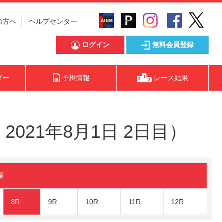
の方へ
ヘルプセンター
ログイン
無料会員登録
ダー
予想情報
レース結果
021年8月1日 2日目）
塚
8R
9R
10R
11R
12R