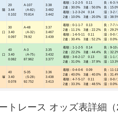
着順：1-2-2-5 0.11
良：6-3 / 
20
A-107
3.38
2連：30.0% 3連：50.0%
良：15.0
 陽
3.44
（A-82）
3.482
着順：1-2-3-24 0.14
湿：3-2 / 
0.102
70.814
3.442
2連：10.0% 3連：20.0%
湿：38.5
着順：0-1-1-7 0.13
良：7-7 / 
30
A-48
3.37
2連：11.1% 3連：22.2%
良：29.2
 口
3.40
（A-32）
3.467
着順：1-6-5-11 0.11
湿：0-0 / 
0.097
78.92
3.439
2連：30.4% 3連：52.2%
湿：0.0%
着順：1-1-2-5 0.14
良：9-10 /
40
A-3
3.35
2連：22.2% 3連：44.4%
良：32.2
 口
3.40
（A-75）
3.432
着順：3-6-2-17 0.13
湿：1-1 / 
0.082
87.962
3.377
2連：31.0% 3連：37.9%
湿：13.3
着順：0-4-0-6 0.09
良：11-11 
40
S-35
3.36
2連：40.0% 3連：40.0%
良：31.4
 塚
3.40
（S-28）
3.438
着順：4-7-5-17 0.11
湿：0-0 / 
0.078
92.752
3.413
2連：33.3% 3連：48.5%
湿：0.0%
トレース オッズ表詳細（20