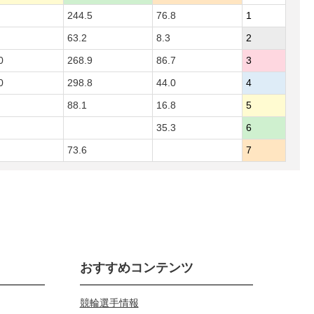
244.5
76.8
1
63.2
8.3
2
0
268.9
86.7
3
0
298.8
44.0
4
88.1
16.8
5
35.3
6
73.6
7
おすすめコンテンツ
競輪選手情報