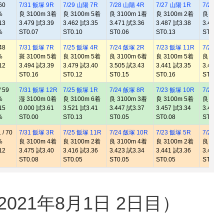
60
7/31 飯塚 9R
7/29 山陽 7R
7/28 山陽 4R
7/27 山陽 1R
7/26 山
%
良 3100m 3着
良 3100m 5着
良 3100m 1着
良 3100m 2着
良 310
13
3.479 試3.39
3.462 試3.35
3.471 試3.36
3.487 試3.38
3.478 
%
ST0.07
ST0.10
ST0.06
ST0.13
ST0.15
48
7/31 飯塚 7R
7/25 飯塚 4R
7/24 飯塚 2R
7/23 飯塚 11R
7/22 飯
%
斑 3100m 5着
良 3100m 5着
良 3100m 6着
良 3100m 5着
良 310
12
3.494 試3.39
3.479 試3.40
3.505 試3.43
3.441 試3.35
3.460 
ST0.16
ST0.12
ST0.15
ST0.16
ST0.04
 59
7/31 飯塚 12R
7/25 飯塚 1R
7/24 飯塚 8R
7/23 飯塚 10R
7/22 飯
%
湿 3100m 0着
良 3100m 6着
良 3100m 3着
良 3100m 5着
良 310
15
0.000 試3.61
3.521 試3.41
3.447 試3.37
3.457 試3.34
3.434 
%
ST0.00
ST0.13
ST0.05
ST0.08
ST0.09
/ 70
7/31 飯塚 3R
7/25 飯塚 11R
7/24 飯塚 10R
7/23 飯塚 5R
7/22 飯
%
良 3100m 4着
良 3100m 2着
良 3100m 4着
良 3100m 2着
良 310
12
3.475 試3.40
3.416 試3.36
3.423 試3.34
3.441 試3.36
3.463 
ST0.08
ST0.05
ST0.05
ST0.05
ST0.06
21年8月1日 2日目）