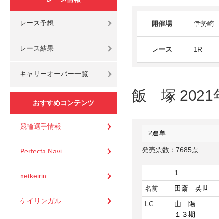
レース予想
開催場
伊勢崎
レース結果
レース
1R
キャリーオーバー一覧
飯 塚 2021
おすすめコンテンツ
競輪選手情報
発売票数：7685票
Perfecta Navi
1
netkeirin
名前
田斎 英世
ケイリンガル
LG
山 陽
１３期