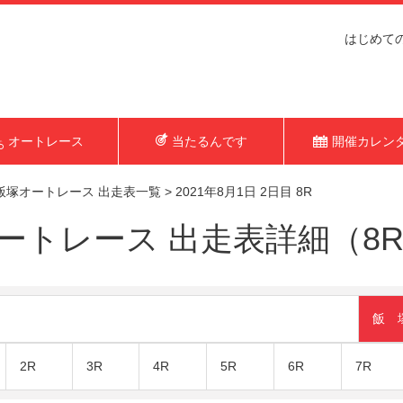
はじめて
オートレース
当たるんです
開催カレン
飯塚オートレース 出走表一覧
>
2021年8月1日 2日目 8R
トレース 出走表詳細（8R 2
飯 
2R
3R
4R
5R
6R
7R