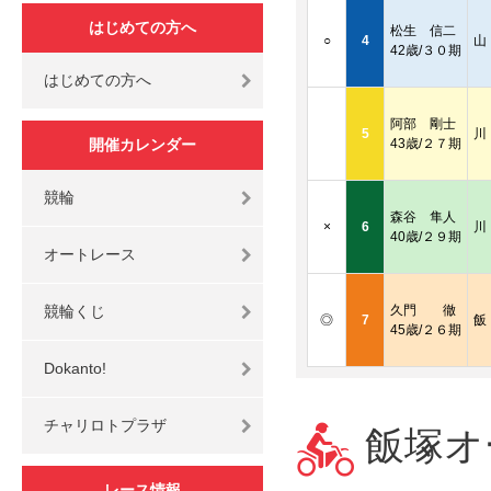
はじめての方へ
松生 信二
○
4
山
42歳/３０期
はじめての方へ
阿部 剛士
5
川
開催カレンダー
43歳/２７期
競輪
森谷 隼人
×
6
川
40歳/２９期
オートレース
競輪くじ
久門 徹
◎
7
飯
45歳/２６期
Dokanto!
チャリロトプラザ
飯塚オー
レース情報