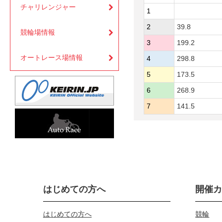
チャリレンジャー
1
2
39.8
競輪場情報
3
199.2
オートレース場情報
4
298.8
5
173.5
6
268.9
7
141.5
はじめての方へ
開催
はじめての方へ
競輪