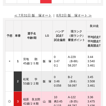
≪ 7月31日 飯 塚オート
|
8月2日 飯 塚オート ≫
良10走
ハンデ
現ランク
選手名
予想
車番
LG
試走T
（前ランク）
平均試走T
年齢/期
試走偏差
審査ポイント
平均競走T
最高競走T
着
0
A-229
3.44
宮地 朗
2
×
1
飯 塚
3.47
（B-88）
3.540
45歳/２５期
着
0.1
58.207
3.461
2
着
0
B-2
3.45
松尾 学
2
2
飯 塚
3.46
（B-8）
3.508
53歳/２２期
着
0.058
58.097
3.461
2
着
10
A-122
3.36
稲原 良太郎
2
◎
3
山 陽
再3.45
（B-35）
3.475
42歳/２８期
着
0.115
68.787
3.436