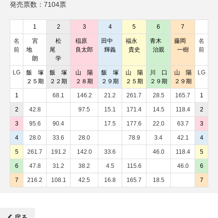
発売票数：7104票
1
2
3
4
5
6
7
名
宮
松
稲原
田中
福永
青木
藤岡
名
前
地
尾
良太郎
輝義
貴史
治親
一樹
前
朗
学
LG
飯 塚
飯 塚
山 陽
飯 塚
山 陽
川 口
山 陽
LG
２５期
２２期
２８期
２９期
２５期
２９期
２９期
1
68.1
146.2
21.2
261.7
28.5
165.7
1
2
42.8
97.5
15.1
171.4
14.5
118.4
2
3
95.6
90.4
17.5
177.6
22.0
63.7
3
4
28.0
33.6
28.0
78.9
3.4
42.1
4
5
261.7
191.2
142.0
33.6
46.0
118.4
5
6
47.8
31.2
38.2
4.5
115.6
46.0
6
7
216.2
108.1
42.5
16.8
165.7
18.5
7
戻る