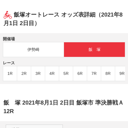
飯塚オートレース オッズ表詳細（2021年8
月1日 2日目）
開催場
伊勢崎
飯 塚
レース
1R
2R
3R
4R
5R
6R
7R
8R
9R
飯 塚 2021年8月1日 2日目 飯塚市 準決勝戦Ａ
12R