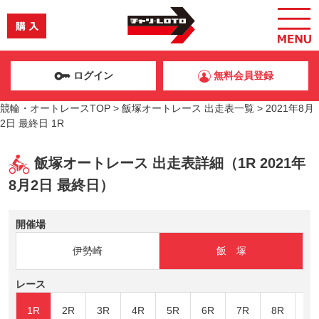
ログイン
無料会員登録
競輪・オートレースTOP
>
飯塚オートレース 出走表一覧
>
2021年8月
2日 最終日 1R
飯塚オートレース 出走表詳細（1R 2021年
8月2日 最終日）
開催場
伊勢崎
飯 塚
レース
1R
2R
3R
4R
5R
6R
7R
8R
9R