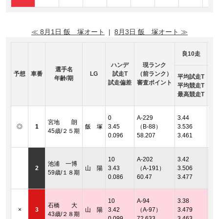
≪ 8月1日 飯 塚オート
|
8月3日 飯 塚オート ≫
良10走
ハンデ
現ランク
選手名
予想
車番
LG
試走T
（前ランク）
平均試走T
年齢/期
試走偏差
審査ポイント
平均競走T
最高競走T
着順
0
A-229
3.44
宮地 朗
2連
◎
1
飯 塚
3.45
（B-88）
3.536
45歳/２５期
着順
0.096
58.207
3.461
2連
着順
10
A-202
3.42
池浦 一博
2連
2
山 陽
3.43
（A-191）
3.506
59歳/１８期
着順
0.086
60.47
3.477
2連
着順
10
A-94
3.38
石橋 大
2連
×
3
山 陽
3.42
（A-97）
3.479
43歳/２８期
着順
0.099
72.633
3.463