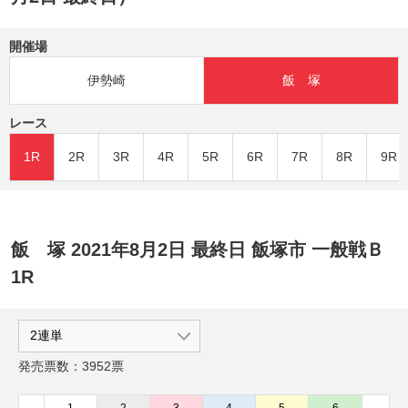
開催場
伊勢崎
飯 塚
レース
1R
2R
3R
4R
5R
6R
7R
8R
9R
飯 塚 2021年8月2日 最終日 飯塚市 一般戦Ｂ
1R
発売票数：3952票