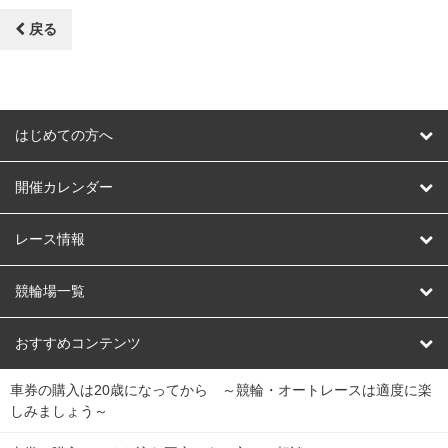
戻る
はじめての方へ
はじめての方へ
開催カレンダー
競輪
レース情報
オートレース
レース予想
競輪場一覧
競輪くじ
レース結果
北日本
函館競輪場
青森競輪場
いわき平競輪場
おすすめコンテンツ
車券の購入は20歳になってから ～競輪・オートレースは適度に楽
Dokanto!
キャリーオーバー一覧
関
競輪選手情報
弥彦競輪場
前橋競輪場
取手競輪場
宇都宮競輪場
しみましょう～
東
大宮競輪場
西武園競輪場
京王閣競輪場
立川競輪場
チャリロトプラザ
Perfecta Navi