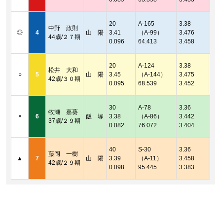
2連
着順
20
A-165
3.38
中野 政則
2連
◎
4
山 陽
3.41
（A-99）
3.476
44歳/２７期
着順
0.096
64.413
3.458
2連
着順
20
A-124
3.38
松井 大和
2連
○
5
山 陽
3.45
（A-144）
3.475
42歳/３０期
着順
0.095
68.539
3.452
2連
着順
30
A-78
3.36
牧瀬 嘉葵
2連
×
6
飯 塚
3.38
（A-86）
3.442
37歳/２９期
着順
0.082
76.072
3.404
2連
着順
40
S-30
3.36
藤岡 一樹
2連
▲
7
山 陽
3.39
（A-11）
3.458
42歳/２９期
着順
0.098
95.445
3.383
2連