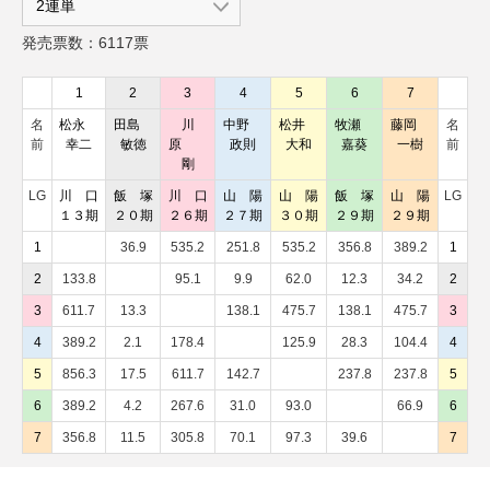
発売票数：6117票
1
2
3
4
5
6
7
名
松永
田島
川
中野
松井
牧瀬
藤岡
名
前
幸二
敏徳
原
政則
大和
嘉葵
一樹
前
剛
LG
川 口
飯 塚
川 口
山 陽
山 陽
飯 塚
山 陽
LG
１３期
２０期
２６期
２７期
３０期
２９期
２９期
1
36.9
535.2
251.8
535.2
356.8
389.2
1
2
133.8
95.1
9.9
62.0
12.3
34.2
2
3
611.7
13.3
138.1
475.7
138.1
475.7
3
4
389.2
2.1
178.4
125.9
28.3
104.4
4
5
856.3
17.5
611.7
142.7
237.8
237.8
5
6
389.2
4.2
267.6
31.0
93.0
66.9
6
7
356.8
11.5
305.8
70.1
97.3
39.6
7