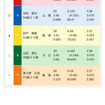
2
着
20
A-125
3.38
吉松 憲治
2
◎
4
山 陽
3.40
（A-153）
3.479
54歳/２１期
着
0.099
68.47
3.433
2
着
30
A-69
3.37
田中 輝義
2
▲
5
飯 塚
3.41
（A-98）
3.453
41歳/２９期
着
0.083
76.541
3.407
2
着
30
A-162
3.39
山田 真弘
2
△
6
川 口
3.43
（A-149）
3.470
49歳/２４期
着
0.08
64.634
3.415
2
着
40
A-24
3.37
東小野 正道
2
×
7
飯 塚
3.40
（S-36）
3.472
47歳/２５期
着
0.102
83.666
3.382
2