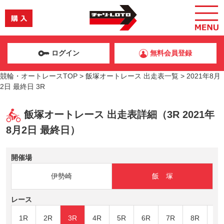
ログイン
無料会員登録
競輪・オートレースTOP
>
飯塚オートレース 出走表一覧
>
2021年8月
2日 最終日 3R
飯塚オートレース 出走表詳細（3R 2021年
8月2日 最終日）
開催場
伊勢崎
飯 塚
レース
1R
2R
3R
4R
5R
6R
7R
8R
9R