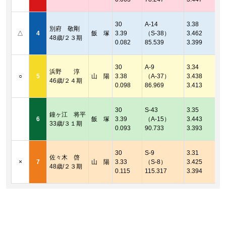
2
着
30
A-14
3.38
別府 敬剛
2
△
4
飯 塚
3.39
（S-38）
3.462
48歳/２３期
着
0.082
85.539
3.399
2
着
30
A-9
3.34
浜野 淳
2
○
5
山 陽
3.38
（A-37）
3.438
46歳/２４期
着
0.098
86.969
3.413
2
着
30
S-43
3.35
鐘ヶ江 将平
2
6
飯 塚
3.39
（A-15）
3.443
33歳/３１期
着
0.093
90.733
3.393
2
着
30
S-9
3.31
佐々木 啓
2
×
7
山 陽
3.33
（S-8）
3.425
48歳/２３期
着
0.115
115.317
3.394
2