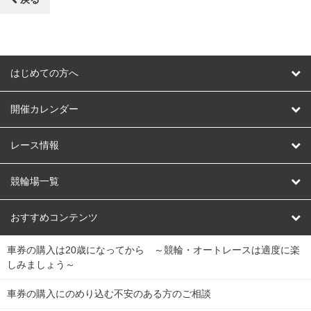
はじめての方へ
はじめての方へ
開催カレンダー
競輪
レース情報
オートレース
レース予想
競輪場一覧
競輪くじ
レース結果
北日本
函館競輪場
青森競輪場
いわき平競輪場
おすすめコンテンツ
車券の購入は20歳になってから ～競輪・オートレースは適度に楽
Dokanto!
キャリーオーバー一覧
関
競輪選手情報
弥彦競輪場
前橋競輪場
取手競輪場
宇都宮競輪場
しみましょう～
東
大宮競輪場
西武園競輪場
京王閣競輪場
立川競輪場
チャリロトプラザ
Perfecta Navi
車券の購入にのめり込む不安のある方のご相談