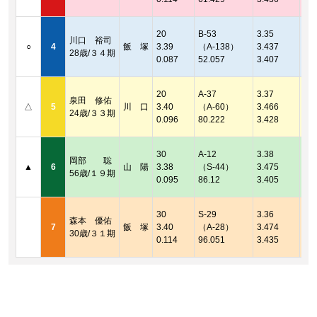
2連
着順
20
B-53
3.35
川口 裕司
2連
○
4
飯 塚
3.39
（A-138）
3.437
28歳/３４期
着順
0.087
52.057
3.407
2連
着順
20
A-37
3.37
泉田 修佑
2連
△
5
川 口
3.40
（A-60）
3.466
24歳/３３期
着順
0.096
80.222
3.428
2連
着順
30
A-12
3.38
岡部 聡
2連
▲
6
山 陽
3.38
（S-44）
3.475
56歳/１９期
着順
0.095
86.12
3.405
2連
着順
30
S-29
3.36
森本 優佑
2連
7
飯 塚
3.40
（A-28）
3.474
30歳/３１期
着順
0.114
96.051
3.435
2連