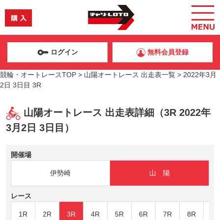
ログイン
無料会員登録
競輪・オートレースTOP
>
山陽オートレース 出走表一覧
>
2022年3月
2日 3日目 3R
山陽オートレース 出走表詳細（3R 2022年
3月2日 3日目）
開催場
伊勢崎
山 陽
レース
1R
2R
3R
4R
5R
6R
7R
8R
9R