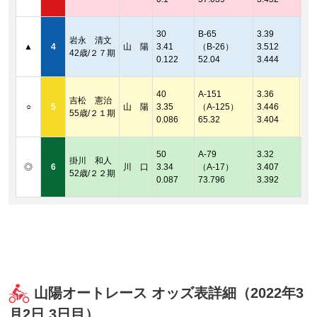
2連
着順
30
B-65
3.39
岩永 清文
2連
▲
4
山 陽
3.41
（B-26）
3.512
42歳/２７期
着順
0.122
52.04
3.444
2連
着順
40
A-151
3.36
吉松 憲治
2連
○
5
山 陽
3.35
（A-125）
3.446
55歳/２１期
着順
0.086
65.32
3.404
2連
着順
50
A-79
3.32
掛川 和人
2連
◎
6
川 口
3.34
（A-17）
3.407
52歳/２２期
着順
0.087
73.796
3.392
2連
山陽オートレース オッズ表詳細（2022年3
月2日 3日目）