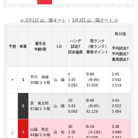
≪ 3月1日 山 陽オート
|
3月3日 山 陽オート ≫
良10走
ハンデ
現ランク
選手名
予想
車番
LG
試走T
（前ランク）
平均試走T
年齢/期
試走偏差
審査ポイント
平均競走T
最高競走T
着順
0
B-99
3.45
早川 瑞穂
2連
×
1
山 陽
3.45
（B-99）
3.542
30歳/３４期
着順
0.092
37.956
3.519
2連
着順
20
B-96
3.43
原 菊太郎
2連
2
山 陽
3.43
（B-95）
3.522
67歳/１５期
着順
0.092
42.129
3.484
2連
着順
30
B-24
3.38
山脇 孝志
2連
△
3
浜 松
3.36
（A-194）
3.480
44歳/２８期
着順
0.1
57.039
3.452