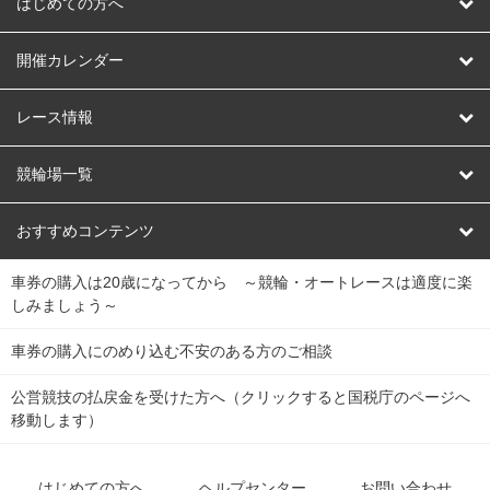
はじめての方へ
はじめての方へ
開催カレンダー
競輪
レース情報
オートレース
レース予想
競輪場一覧
競輪くじ
レース結果
北日本
函館競輪場
青森競輪場
いわき平競輪場
おすすめコンテンツ
車券の購入は20歳になってから ～競輪・オートレースは適度に楽
Dokanto!
キャリーオーバー一覧
関
競輪選手情報
弥彦競輪場
前橋競輪場
取手競輪場
宇都宮競輪場
しみましょう～
東
大宮競輪場
西武園競輪場
京王閣競輪場
立川競輪場
チャリロトプラザ
Perfecta Navi
車券の購入にのめり込む不安のある方のご相談
南
松戸競輪場
千葉競輪場
川崎競輪場
平塚競輪場
公営競技の払戻金を受けた方へ（クリックすると国税庁のページへ
netkeirin
関
移動します）
小田原競輪場
伊東競輪場
静岡競輪場
東
ケイリンガル
中
名古屋競輪場
岐阜競輪場
大垣競輪場
豊橋競輪場
はじめての方へ
ヘルプセンター
お問い合わせ