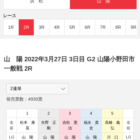
浜 松
山 陽
レース
1R
2R
3R
4R
5R
6R
7R
8R
9R
山 陽 2022年3月27日 3日目 G2 山陽小野田市
一般戦 2R
発売票数：4930票
1
2
3
4
5
名
松本 康
矢野 正
吉松 憲
福永 貴
高橋 義
名
前
晃
剛
治
史
弘
前
LG
山 陽
山 陽
山 陽
山 陽
川 口
LG