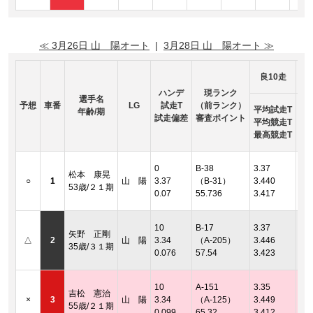
≪ 3月26日 山 陽オート
|
3月28日 山 陽オート ≫
良10走
ハンデ
現ランク
選手名
予想
車番
LG
試走T
（前ランク）
平均試走T
年齢/期
試走偏差
審査ポイント
平均競走T
最高競走T
着順
0
B-38
3.37
松本 康晃
2連
○
1
山 陽
3.37
（B-31）
3.440
53歳/２１期
着順
0.07
55.736
3.417
2連
着順
10
B-17
3.37
矢野 正剛
2連
△
2
山 陽
3.34
（A-205）
3.446
35歳/３１期
着順
0.076
57.54
3.423
2連
着順
10
A-151
3.35
吉松 憲治
2連
×
3
山 陽
3.34
（A-125）
3.449
55歳/２１期
着順
0.099
65.32
3.412