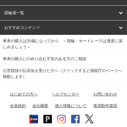
オートレース
レース予想
競輪場一覧
競輪くじ
レース結果
北日本
函館競輪場
青森競輪場
いわき平競輪場
おすすめコンテンツ
車券の購入は20歳になってから ～競輪・オートレースは適度に楽
Dokanto!
キャリーオーバー一覧
関
競輪選手情報
弥彦競輪場
前橋競輪場
取手競輪場
宇都宮競輪場
しみましょう～
東
大宮競輪場
西武園競輪場
京王閣競輪場
立川競輪場
チャリロトプラザ
Perfecta Navi
車券の購入にのめり込む不安のある方のご相談
南
松戸競輪場
千葉競輪場
川崎競輪場
平塚競輪場
公営競技の払戻金を受けた方へ（クリックすると国税庁のページへ
netkeirin
関
移動します）
小田原競輪場
伊東競輪場
静岡競輪場
東
ケイリンガル
中
名古屋競輪場
岐阜競輪場
大垣競輪場
豊橋競輪場
はじめての方へ
ヘルプセンター
お問い合わせ
部
チャリレンジャー
富山競輪場
松阪競輪場
四日市競輪場
会員規約
会社概要
個人情報について
推奨動作環境
競輪場情報
近
福井競輪場
奈良競輪場
向日町競輪場
和歌山競輪場
畿