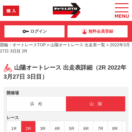
ログイン
無料会員登録
競輪・オートレースTOP
>
山陽オートレース 出走表一覧
>
2022年3月
27日 3日目 2R
山陽オートレース 出走表詳細（2R 2022年
3月27日 3日目）
開催場
浜 松
山 陽
レース
1R
2R
3R
4R
5R
6R
7R
8R
9R