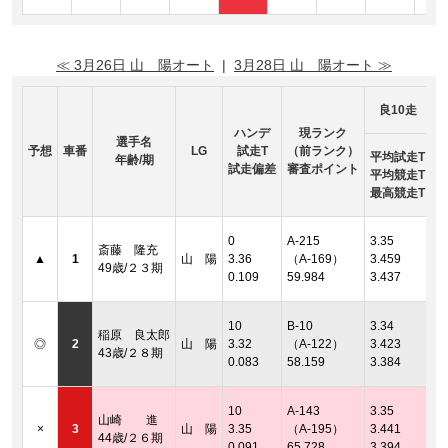
≪ 3月26日 山 陽オート
|
3月28日 山 陽オート ≫
良10走
ハンデ
現ランク
選手名
予想
車番
LG
試走T
（前ランク）
平均試走T
年齢/期
試走偏差
審査ポイント
平均競走T
最高競走T
着
0
A-215
3.35
斎藤 隆充
2
▲
1
山 陽
3.36
（A-169）
3.459
49歳/２３期
着
0.109
59.984
3.437
2
着
10
B-10
3.34
稲原 良太郎
2
◎
2
山 陽
3.32
（A-122）
3.423
43歳/２８期
着
0.083
58.159
3.384
2
着
10
A-143
3.35
山崎 進
2
×
3
山 陽
3.35
（A-195）
3.441
44歳/２６期
着
0.091
65.728
3.394