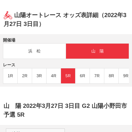
山陽オートレース オッズ表詳細（2022年3
月27日 3日目）
開催場
浜 松
山 陽
レース
1R
2R
3R
4R
5R
6R
7R
8R
9R
山 陽 2022年3月27日 3日目 G2 山陽小野田市
予選 5R