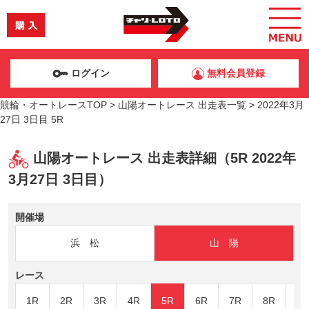
ログイン
無料会員登録
競輪・オートレースTOP
>
山陽オートレース 出走表一覧
>
2022年3月
27日 3日目 5R
山陽オートレース 出走表詳細（5R 2022年
3月27日 3日目）
開催場
浜 松
山 陽
レース
1R
2R
3R
4R
5R
6R
7R
8R
9R