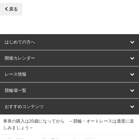
戻る
はじめての方へ
はじめての方へ
開催カレンダー
競輪
レース情報
オートレース
レース予想
競輪場一覧
競輪くじ
レース結果
北日本
函館競輪場
青森競輪場
いわき平競輪場
おすすめコンテンツ
車券の購入は20歳になってから ～競輪・オートレースは適度に楽
Dokanto!
キャリーオーバー一覧
関
競輪選手情報
弥彦競輪場
前橋競輪場
取手競輪場
宇都宮競輪場
しみましょう～
東
大宮競輪場
西武園競輪場
京王閣競輪場
立川競輪場
チャリロトプラザ
Perfecta Navi