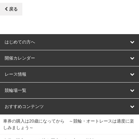
戻る
はじめての方へ
はじめての方へ
開催カレンダー
競輪
レース情報
オートレース
レース予想
競輪場一覧
競輪くじ
レース結果
北日本
函館競輪場
青森競輪場
いわき平競輪場
おすすめコンテンツ
車券の購入は20歳になってから ～競輪・オートレースは適度に楽
Dokanto!
キャリーオーバー一覧
関
競輪選手情報
弥彦競輪場
前橋競輪場
取手競輪場
宇都宮競輪場
しみましょう～
東
大宮競輪場
西武園競輪場
京王閣競輪場
立川競輪場
チャリロトプラザ
Perfecta Navi