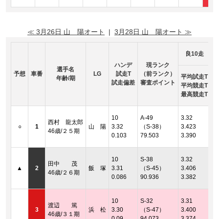
≪ 3月26日 山 陽オート
|
3月28日 山 陽オート ≫
良10走
ハンデ
現ランク
選手名
予想
車番
LG
試走T
（前ランク）
平均試走T
年齢/期
試走偏差
審査ポイント
平均競走T
最高競走T
着
10
A-49
3.32
西村 龍太郎
2
○
1
山 陽
3.32
（S-38）
3.423
46歳/２５期
着
0.103
79.503
3.390
2
着
10
S-38
3.32
田中 茂
2
▲
2
飯 塚
3.31
（S-45）
3.406
46歳/２６期
着
0.086
90.936
3.382
2
着
10
S-32
3.31
渡辺 篤
2
3
浜 松
3.30
（S-47）
3.400
46歳/３１期
着
0.09
94.073
3.374