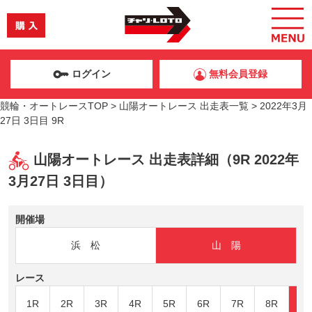
ログイン
無料会員登録
競輪・オートレースTOP
>
山陽オートレース 出走表一覧
>
2022年3月
27日 3日目 9R
山陽オートレース 出走表詳細（9R 2022年
3月27日 3日目）
開催場
浜 松
山 陽
レース
1R
2R
3R
4R
5R
6R
7R
8R
9R