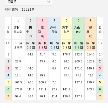
発売票数：16621票
1
2
3
4
5
6
7
名
西村
田
渡
丹村
滝下
丸山
篠
名
前
龍太郎
中
辺
飛竜
隼平
智史
原
前
茂
篤
睦
LG
山 陽
飯 塚
浜 松
山 陽
飯 塚
山 陽
飯 塚
LG
２５期
２６期
３１期
２９期
２８期
３１期
２６期
1
34.8
41.4
5.0
178.9
232.6
114.0
1
2
28.9
43.7
4.6
94.5
200.5
112.9
2
3
31.1
44.0
6.7
97.7
171.0
140.1
3
4
18.1
14.5
19.2
35.4
95.3
42.1
4
5
161.5
76.5
100.2
7.0
197.1
190.7
5
6
171.0
111.8
121.1
22.2
141.8
163.8
6
7
99.4
88.1
96.1
11.4
136.8
197.1
7