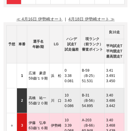
≪ 4月16日 伊勢崎オート
|
4月18日 伊勢崎オート ≫
良10走
ハンデ
現ランク
選手名
予想
車番
LG
試走T
（前ランク）
平均試走T
年齢/期
試走偏差
審査ポイント
平均競走T
最高競走T
着順
0
B-59
3.41
広瀬 豪彦
2連
1
浜 松
3.38
（B-25）
3.491
59歳/１９期
着順
0.081
51.531
3.450
2連
着順
10
B-31
3.40
高橋 祐一
2連
2
川 口
3.40
（B-56）
3.486
55歳/２０期
着順
0.086
54.895
3.442
2連
着順
10
A-203
3.40
伊藤 弘幸
2連
○
3
伊勢崎
3.39
（B-66）
3.468
63歳/１６期
着順
0.068
60.948
3.439