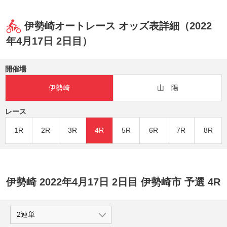
伊勢崎オートレース オッズ表詳細（2022
年4月17日 2日目）
開催場
伊勢崎
山 陽
レース
1R
2R
3R
4R
5R
6R
7R
8R
伊勢崎 2022年4月17日 2日目 伊勢崎市 予選 4R