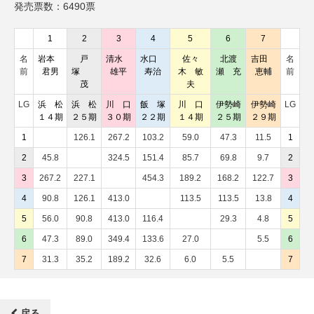
発売票数：6490票
1
2
3
4
5
6
7
名
岩本
戸
清水
水口
佐々
北渡
吉田
名
前
君男
塚
雄平
寿治
木 敏
瀬 充
恵輔
前
茂
夫
LG
浜 松
浜 松
川 口
飯 塚
川 口
伊勢崎
伊勢崎
LG
１４期
２５期
３０期
２２期
１４期
２５期
２９期
1
126.1
267.2
103.2
59.0
47.3
11.5
1
2
45.8
324.5
151.4
85.7
69.8
9.7
2
3
267.2
227.1
454.3
189.2
168.2
122.7
3
4
90.8
126.1
413.0
113.5
113.5
13.8
4
5
56.0
90.8
413.0
116.4
29.3
4.8
5
6
47.3
89.0
349.4
133.6
27.0
5.5
6
7
31.3
35.2
189.2
32.6
6.0
5.5
7
戻る