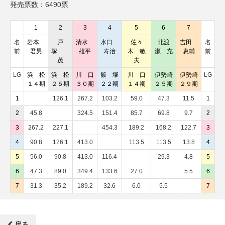
発売票数：6490票
1
2
3
4
5
6
7
名
岩本
戸
清水
水口
佐々
北渡
吉田
名
前
君男
塚
雄平
寿治
木 敏
瀬 充
恵輔
前
茂
夫
LG
浜 松
浜 松
川 口
飯 塚
川 口
伊勢崎
伊勢崎
LG
１４期
２５期
３０期
２２期
１４期
２５期
２９期
1
126.1
267.2
103.2
59.0
47.3
11.5
1
2
45.8
324.5
151.4
85.7
69.8
9.7
2
3
267.2
227.1
454.3
189.2
168.2
122.7
3
4
90.8
126.1
413.0
113.5
113.5
13.8
4
5
56.0
90.8
413.0
116.4
29.3
4.8
5
6
47.3
89.0
349.4
133.6
27.0
5.5
6
7
31.3
35.2
189.2
32.6
6.0
5.5
7
戻る