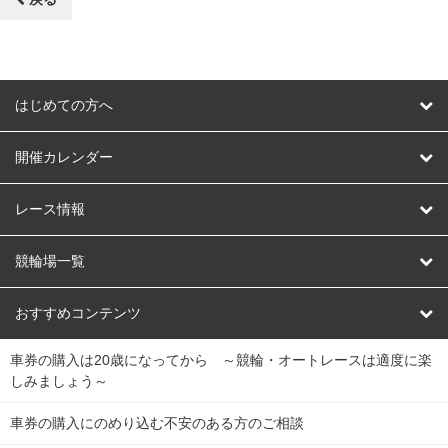
はじめての方へ
はじめての方へ
開催カレンダー
競輪
レース情報
オートレース
レース予想
競輪場一覧
競輪くじ
レース結果
北日本
函館競輪場
青森競輪場
いわき平競輪場
おすすめコンテンツ
車券の購入は20歳になってから ～競輪・オートレースは適度に楽
Dokanto!
キャリーオーバー一覧
関
競輪選手情報
弥彦競輪場
前橋競輪場
取手競輪場
宇都宮競輪場
しみましょう～
東
大宮競輪場
西武園競輪場
京王閣競輪場
立川競輪場
チャリロトプラザ
Perfecta Navi
車券の購入にのめり込む不安のある方のご相談