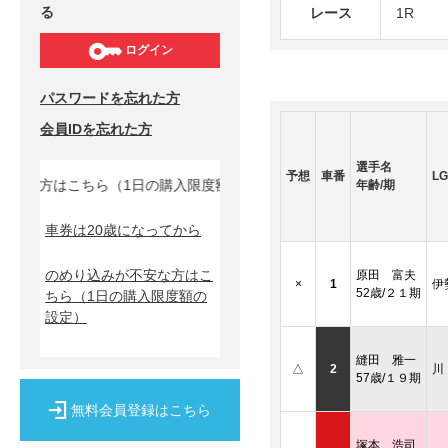
る
レース
1R
ログイン
パスワードを忘れた方
会員IDを忘れた方
選手名
予想
車番
LG
安な方はこちら（1日の購入限度額の設定）↓
年齢/期
車券は20歳になってから
のめり込みが不安な方はこ
原田 富夫
×
1
伊
52歳/２１期
ちら
（1日の購入限度額の
設定）
縫田 雅一
△
2
川
57歳/１９期
無料会員登録はこちら
塚本 浩司