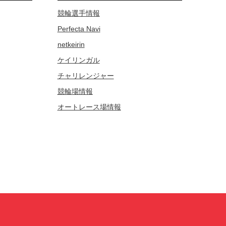
競輪選手情報
Perfecta Navi
netkeirin
ケイリンガル
チャリレンジャー
競輪場情報
オートレース場情報