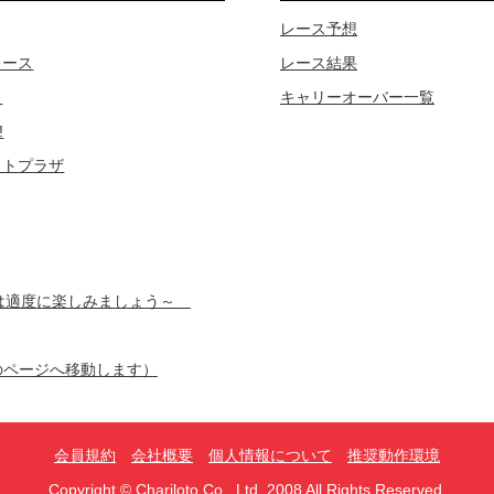
レース予想
レース
レース結果
じ
キャリーオーバー一覧
!
ロトプラザ
スは適度に楽しみましょう～
のページへ移動します）
会員規約
会社概要
個人情報について
推奨動作環境
Copyright © Chariloto Co., Ltd. 2008 All Rights Reserved.