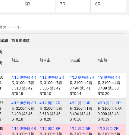
6R
7R
8R
勢崎オート ≫
日成績
前５走成績
績
率
前走
前々走
３走前
4走前
5走前
績
率
50
4/16 伊勢崎 4R
4/11 伊勢崎 2R
4/10 伊勢崎 3R
4/9 伊勢崎 4R
4/8 
%
良 3100m 7着
良 3100m 7着
良 3100m 2着
良 3100m 4着
良 31
4
3.513 試3.42
3.535 試3.42
3.494 試3.41
3.489 試3.38
3.48
ST0.19
ST0.10
ST0.14
ST0.20
ST0.
57
4/16 伊勢崎 8R
4/12 川口 7R
4/11 川口 3R
4/10 川口 12R
4/9 
%
良 3100m 6着
良 3100m 5着
良 3100m 1着
良 3100m 反妨
良 31
7
3.490 試3.46
3.513 試3.45
3.494 試3.41
0.000 試3.43
3.47
%
ST0.18
ST0.20
ST0.16
ST0.19
ST0.
45
4/16 伊勢崎 6R
4/12 川口 8R
4/11 川口 5R
4/10 川口 2R
4/9 
%
良 3100m 7着
良 3100m 7着
良 3100m 3着
良 3100m 6着
良 31