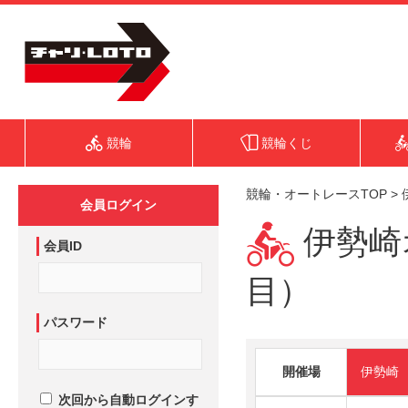
競輪
競輪くじ
競輪・オートレースTOP
>
会員ログイン
伊勢崎オ
会員ID
目）
パスワード
開催場
伊勢崎
次回から自動ログインす