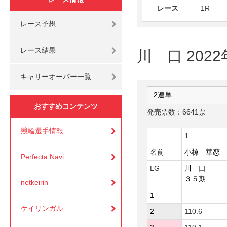
レース
1R
レース予想
レース結果
川 口 2022
キャリーオーバー一覧
おすすめコンテンツ
発売票数：6641票
競輪選手情報
1
名前
小椋 華恋
Perfecta Navi
LG
川 口
３５期
netkeirin
1
ケイリンガル
2
110.6