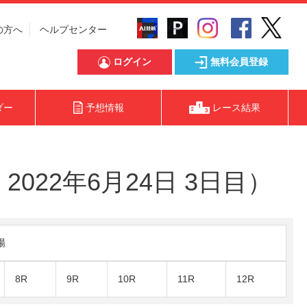
の方へ
ヘルプセンター
ログイン
無料会員登録
ダー
予想情報
レース結果
022年6月24日 3日目）
陽
8R
9R
10R
11R
12R