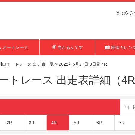
はじめて
オートレース
当たるんです
開催カレン
川口オートレース 出走表一覧
>
2022年6月24日 3日目 4R
トレース 出走表詳細（4R 2
山 
2R
3R
4R
5R
6R
7R