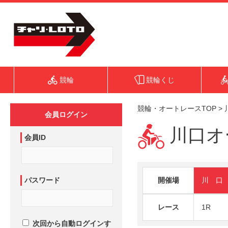
競輪
競輪くじ
競輪・オートレースTOP
>
会員ログイン
川口オー
会員ID
パスワード
開催場
川 口
レース
1R
次回から自動ログインす