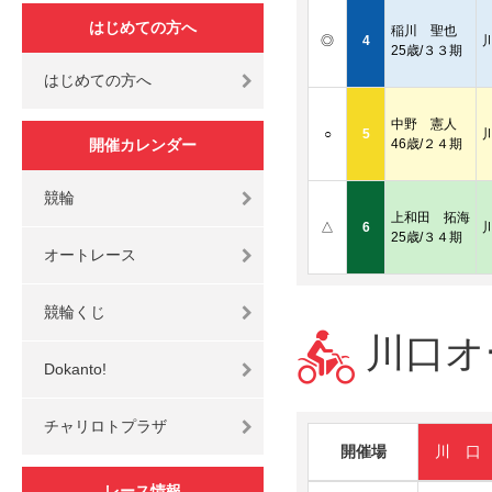
はじめての方へ
稲川 聖也
◎
4
25歳/３３期
はじめての方へ
中野 憲人
○
5
開催カレンダー
46歳/２４期
競輪
上和田 拓海
△
6
25歳/３４期
オートレース
競輪くじ
川口オー
Dokanto!
チャリロトプラザ
開催場
川 口
レース情報