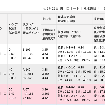
≪ 6月23日 川 口オート
|
6月25日 川
直近10走成績
良10走
直近18
直近90日成績
ハンデ
現ランク
良着別
G
試走T
（前ランク）
平均試走T
着別成績 平均ST
良2連対
試走偏差
審査ポイント
平均競走T
2連対率 3連対率
湿着別
最高競走T
湿2連対
着順：0-1-0-8 0.14
良：2-3 /
0
B-107
3.45
2連：11.1% 3連：11.1%
良：13.
川 口
3.50
（B-109）
3.533
着順：1-1-2-17 0.19
湿：0-0 /
0.083
40.047
3.506
2連：9.5% 3連：19.0%
湿：0.0
着順：4-0-1-5 0.18
良：11-3 
40
A-145
3.38
2連：40.0% 3連：50.0%
良：35.
川 口
3.45
（A-96）
3.465
着順：9-3-1-14 0.17
湿：0-2 /
0.085
66.262
3.433
2連：44.4% 3連：48.1%
湿：28.
着順：0-1-0-8 0.20
良：0-6 /
50
A-57
3.36
2連：11.1% 3連：11.1%
良：17.
川 口
3.41
（A-185）
3.463
着順：0-2-2-17 0.20
湿：0-0 /
0.103
77.182
3.428
2連：9.5% 3連：19.0%
湿：0.0