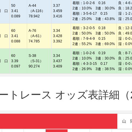
着順：1-0-2-6 0.16
良：4-6 /
50
A-44
3.37
2連：10.0% 3連：30.0%
良：18.
川 口
3.41
（A-116）
3.459
着順：3-5-6-17 0.15
湿：1-2 /
0.089
78.942
3.416
2連：25.0% 3連：43.8%
湿：25.
着順：3-2-0-5 0.18
良：12-12
60
A-76
3.34
2連：50.0% 3連：50.0%
良：49.
川 口
3.41
（A-61）
3.428
着順：7-9-4-9 0.15
湿：0-0 /
0.088
74.785
3.392
2連：55.2% 3連：69.0%
湿：0.0
着順：1-0-2-6 0.19
良：8-7 /
60
S-38
3.34
2連：10.0% 3連：30.0%
良：25.
川 口
3.39
（S-31）
3.437
着順：4-3-3-15 0.17
湿：0-0 /
0.097
90.274
3.409
2連：26.9% 3連：38.5%
湿：0.0
トレース オッズ表詳細（20
山 