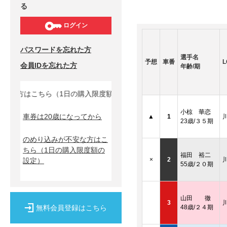
る
ログイン
パスワードを忘れた方
選手名
予想
車番
L
会員IDを忘れた方
年齢/期
な方はこちら（1日の購入限度額の設定）↓
小椋 華恋
車券は20歳になってから
▲
1
23歳/３５期
のめり込みが不安な方はこ
ちら
（1日の購入限度額の
福田 裕二
×
2
設定）
55歳/２０期
山田 徹
3
無料会員登録はこちら
48歳/２４期