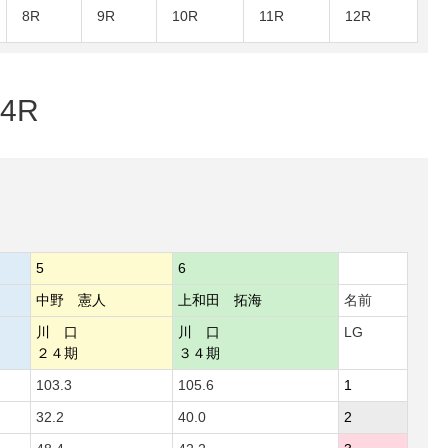
8R
9R
10R
11R
12R
4R
5
6
中野 憲人
上和田 拓海
名前
川 口
川 口
LG
２４期
３４期
103.3
105.6
1
32.2
40.0
2