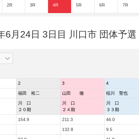
2R
3R
4R
5R
6R
7R
年6月24日 3日目 川口市 団体予選 
2
3
4
福田 裕二
山田 徹
稲川 聖也
川 口
川 口
川 口
２０期
２４期
３３期
154.9
211.3
46.0
132.8
9.5