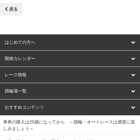
戻る
はじめての方へ
はじめての方へ
開催カレンダー
競輪
レース情報
オートレース
レース予想
競輪場一覧
競輪くじ
レース結果
北日本
函館競輪場
青森競輪場
いわき平競輪場
おすすめコンテンツ
車券の購入は20歳になってから ～競輪・オートレースは適度に楽
Dokanto!
キャリーオーバー一覧
関
競輪選手情報
弥彦競輪場
前橋競輪場
取手競輪場
宇都宮競輪場
しみましょう～
東
大宮競輪場
西武園競輪場
京王閣競輪場
立川競輪場
チャリロトプラザ
Perfecta Navi