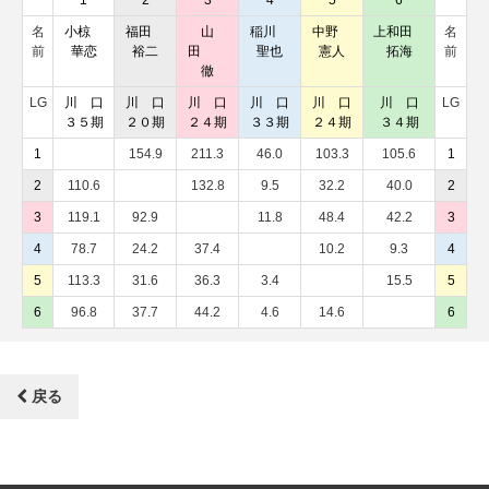
1
2
3
4
5
6
名
小椋
福田
山
稲川
中野
上和田
名
前
華恋
裕二
田
聖也
憲人
拓海
前
徹
LG
川 口
川 口
川 口
川 口
川 口
川 口
LG
３５期
２０期
２４期
３３期
２４期
３４期
1
154.9
211.3
46.0
103.3
105.6
1
2
110.6
132.8
9.5
32.2
40.0
2
3
119.1
92.9
11.8
48.4
42.2
3
4
78.7
24.2
37.4
10.2
9.3
4
5
113.3
31.6
36.3
3.4
15.5
5
6
96.8
37.7
44.2
4.6
14.6
6
戻る