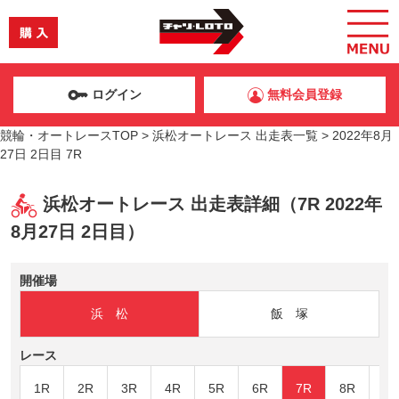
ログイン
無料会員登録
競輪・オートレースTOP
>
浜松オートレース 出走表一覧
>
2022年8月
27日 2日目 7R
浜松オートレース 出走表詳細（7R 2022年
8月27日 2日目）
開催場
浜 松
飯 塚
レース
1R
2R
3R
4R
5R
6R
7R
8R
9R