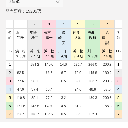
発売票数：15205票
1
2
3
4
5
6
7
名
西
馬場
橋本
篠
佐藤
池田
遠
名
前
翔子
雄二
優一
崎
大地
政和
藤
前
実
誠
LG
浜 松
浜 松
浜 松
川 口
浜 松
川 口
浜 松
LG
３５期
２１期
２１期
９期
３４期
２３期
２５期
1
154.2
140.0
14.6
131.4
266.0
200.8
1
2
82.5
68.6
6.7
72.9
145.8
180.3
2
3
77.6
58.1
6.5
62.6
163.7
200.8
3
4
47.0
37.4
35.4
24.6
48.8
57.5
4
5
110.8
85.1
77.6
3.2
180.3
200.8
5
6
171.6
143.8
140.0
4.5
81.2
166.3
6
7
156.5
186.7
154.2
8.5
86.5
112.0
7