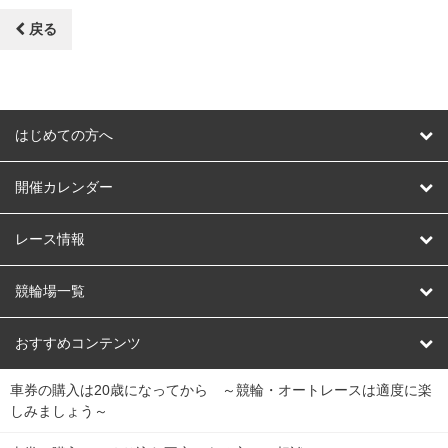
戻る
はじめての方へ
はじめての方へ
開催カレンダー
競輪
レース情報
オートレース
レース予想
競輪場一覧
競輪くじ
レース結果
北日本
函館競輪場
青森競輪場
いわき平競輪場
おすすめコンテンツ
車券の購入は20歳になってから ～競輪・オートレースは適度に楽
Dokanto!
キャリーオーバー一覧
関
競輪選手情報
弥彦競輪場
前橋競輪場
取手競輪場
宇都宮競輪場
しみましょう～
東
大宮競輪場
西武園競輪場
京王閣競輪場
立川競輪場
チャリロトプラザ
Perfecta Navi