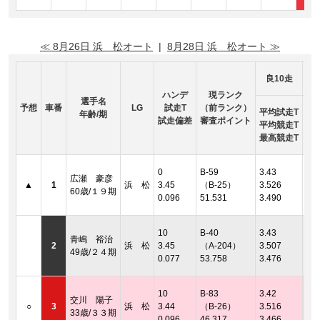
≪ 8月26日 浜 松オート
|
8月28日 浜 松オート ≫
良10走
ハンデ
現ランク
選手名
予想
車番
LG
試走T
（前ランク）
平均試走T
年齢/期
試走偏差
審査ポイント
平均競走T
最高競走T
着順
0
B-59
3.43
広瀬 豪彦
2連
▲
1
浜 松
3.45
（B-25）
3.526
60歳/１９期
着順
0.096
51.531
3.490
2連
着順
10
B-40
3.43
青嶋 裕治
2連
2
浜 松
3.45
（A-204）
3.507
49歳/２４期
着順
0.077
53.758
3.476
2連
着順
10
B-83
3.42
交川 陽子
2連
○
3
浜 松
3.44
（B-26）
3.516
33歳/３３期
着順
0.096
46.317
3.466