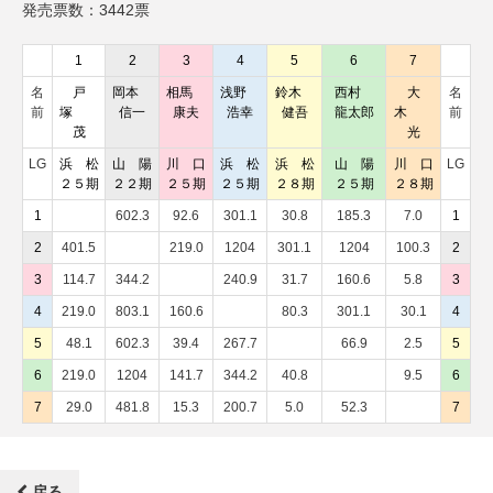
発売票数：3442票
1
2
3
4
5
6
7
名
戸
岡本
相馬
浅野
鈴木
西村
大
名
前
塚
信一
康夫
浩幸
健吾
龍太郎
木
前
茂
光
LG
浜 松
山 陽
川 口
浜 松
浜 松
山 陽
川 口
LG
２５期
２２期
２５期
２５期
２８期
２５期
２８期
1
602.3
92.6
301.1
30.8
185.3
7.0
1
2
401.5
219.0
1204
301.1
1204
100.3
2
3
114.7
344.2
240.9
31.7
160.6
5.8
3
4
219.0
803.1
160.6
80.3
301.1
30.1
4
5
48.1
602.3
39.4
267.7
66.9
2.5
5
6
219.0
1204
141.7
344.2
40.8
9.5
6
7
29.0
481.8
15.3
200.7
5.0
52.3
7
戻る