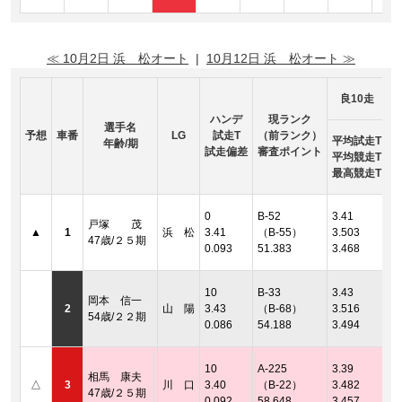
≪ 10月2日 浜 松オート
|
10月12日 浜 松オート ≫
良10走
ハンデ
現ランク
選手名
予想
車番
LG
試走T
（前ランク）
平均試走T
年齢/期
試走偏差
審査ポイント
平均競走T
最高競走T
着
0
B-52
3.41
戸塚 茂
2
▲
1
浜 松
3.41
（B-55）
3.503
47歳/２５期
着
0.093
51.383
3.468
2
着
10
B-33
3.43
岡本 信一
2
2
山 陽
3.43
（B-68）
3.516
54歳/２２期
着
0.086
54.188
3.494
2
着
10
A-225
3.39
相馬 康夫
2
△
3
川 口
3.40
（B-22）
3.482
47歳/２５期
着
0.092
58.648
3.457