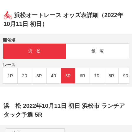
浜松オートレース オッズ表詳細（2022年
10月11日 初日）
開催場
浜 松
飯 塚
レース
1R
2R
3R
4R
5R
6R
7R
8R
9R
浜 松 2022年10月11日 初日 浜松市 ランチア
タック予選 5R