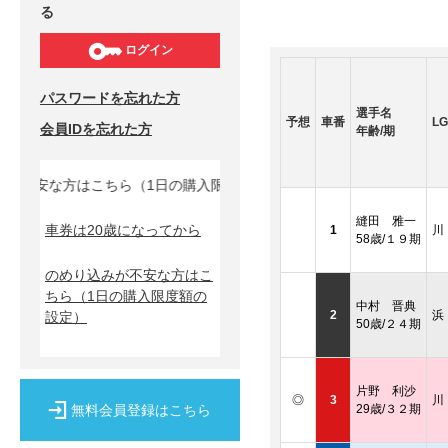
る
ログイン
パスワードを忘れた方
選手名
予想
車番
LG
会員IDを忘れた方
年齢/期
不安な方はこちら（1日の購入限度額の設定）↓
縫田 雅一
車券は20歳になってから
1
川
58歳/１９期
のめり込みが不安な方はこ
ちら
（1日の購入限度額の
中村 晋典
2
浜
設定）
50歳/２４期
片野 利沙
◎
3
川
無料会員登録はこちら
29歳/３２期