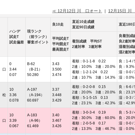
≪ 12月12日 川 口オート
|
12月15日 川
直近10走成績
良10走
直近180
直近90日成績
ハンデ
現ランク
良着別成
試走T
（前ランク）
平均試走T
着別成績 平均ST
良2連対
試走偏差
審査ポイント
平均競走T
2連対率 3連対率
湿着別成
最高競走T
湿2連対
着順：0-1-1-8 0.22
良：1-4 / 
0
B-62
3.43
2連：10.0% 3連：20.0%
良：9.3%
 口
3.44
（B-21）
3.500
着順：1-2-1-24 0.22
湿：0-0 / 
0.07
50.280
3.474
2連：10.7% 3連：14.3%
湿：0.0%
着順：0-2-0-8 0.15
良：6-6 / 
10
A-197
3.37
2連：20.0% 3連：20.0%
良：23.1
 松
3.36
（A-194）
3.448
着順：5-1-5-15 0.13
湿：0-3 / 
0.078
60.697
3.429
2連：23.1% 3連：42.3%
湿：42.9
着順：3-0-3-4 0.19
良：5-3 / 
10
A-183
3.40
2連：30.0% 3連：60.0%
良：20.0
 口
3.39
（A-96）
3.467
着順：2-0-5-8 0.17
湿：0-0 / 
0.067
61.469
3.426
2連：13.3% 3連：46.7%
湿：0.0%