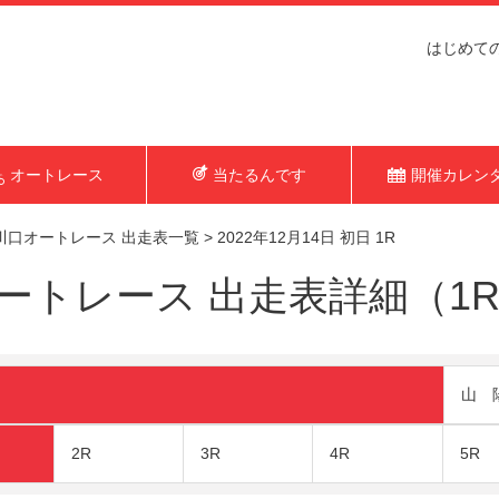
はじめて
オートレース
当たるんです
開催カレン
川口オートレース 出走表一覧
>
2022年12月14日 初日 1R
トレース 出走表詳細（1R 2
山 
2R
3R
4R
5R