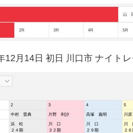
山 
2R
3R
4R
5R
2年12月14日 初日 川口市 ナイト
2
3
4
5
中村 晋典
片野 利沙
高塚 義明
川
浜 松
川 口
川 口
川 
２４期
３２期
２９期
２６