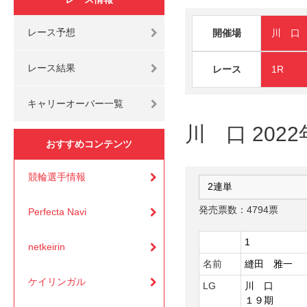
レース予想
開催場
川 口
レース結果
レース
1R
キャリーオーバー一覧
川 口 202
おすすめコンテンツ
競輪選手情報
発売票数：4794票
Perfecta Navi
1
netkeirin
名前
縫田 雅一
ケイリンガル
LG
川 口
１９期