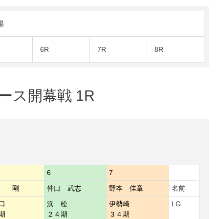
陽
6R
7R
8R
レース開幕戦 1R
6
7
原 剛
仲口 武志
野本 佳章
名前
口
浜 松
伊勢崎
LG
期
２４期
３４期