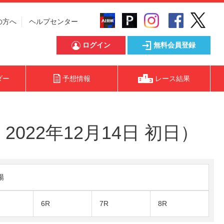
の方へ
ヘルプセンター
ログイン
無料会員登録
ダー
予想情報
レース結果
022年12月14日 初日）
陽
6R
7R
8R