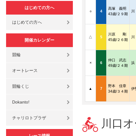
はじめての方へ
高塚 義明
○
4
川
43歳/２９期
はじめての方へ
川原 剛
△
5
川
開催カレンダー
45歳/２６期
競輪
仲口 武志
×
6
浜
49歳/２４期
オートレース
競輪くじ
野本 佳章
▲
7
伊
34歳/３４期
Dokanto!
チャリロトプラザ
川口オー
レース情報