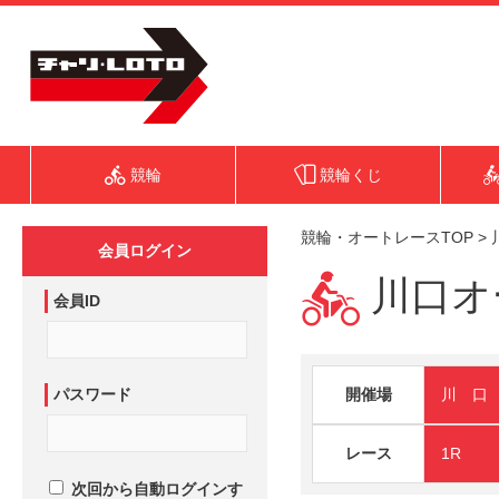
競輪
競輪くじ
競輪・オートレースTOP
>
会員ログイン
川口オー
会員ID
パスワード
開催場
川 口
レース
1R
次回から自動ログインす