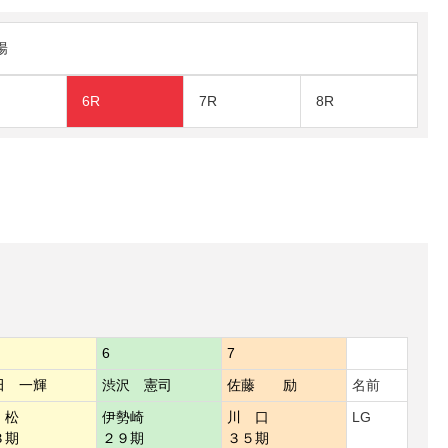
陽
6R
7R
8R
6
7
田 一輝
渋沢 憲司
佐藤 励
名前
 松
伊勢崎
川 口
LG
３期
２９期
３５期