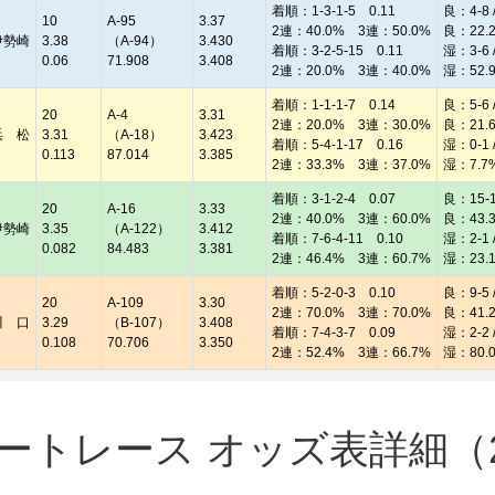
着順：1-3-1-5 0.11
良：4-8 /
10
A-95
3.37
2連：40.0% 3連：50.0%
良：22.
伊勢崎
3.38
（A-94）
3.430
着順：3-2-5-15 0.11
湿：3-6 /
0.06
71.908
3.408
2連：20.0% 3連：40.0%
湿：52.
着順：1-1-1-7 0.14
良：5-6 /
20
A-4
3.31
2連：20.0% 3連：30.0%
良：21.
浜 松
3.31
（A-18）
3.423
着順：5-4-1-17 0.16
湿：0-1 /
0.113
87.014
3.385
2連：33.3% 3連：37.0%
湿：7.7
着順：3-1-2-4 0.07
良：15-11
20
A-16
3.33
2連：40.0% 3連：60.0%
良：43.
伊勢崎
3.35
（A-122）
3.412
着順：7-6-4-11 0.10
湿：2-1 /
0.082
84.483
3.381
2連：46.4% 3連：60.7%
湿：23.
着順：5-2-0-3 0.10
良：9-5 /
20
A-109
3.30
2連：70.0% 3連：70.0%
良：41.
川 口
3.29
（B-107）
3.408
着順：7-4-3-7 0.09
湿：2-2 /
0.108
70.706
3.350
2連：52.4% 3連：66.7%
湿：80.
トレース オッズ表詳細（20