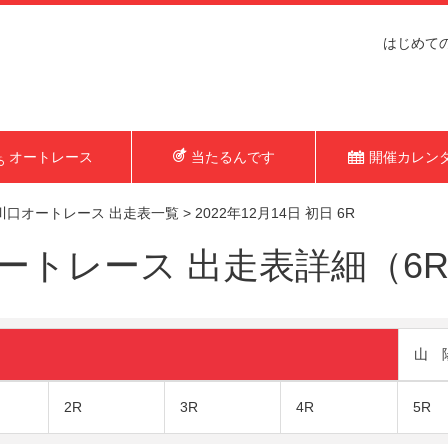
はじめて
オートレース
当たるんです
開催カレン
川口オートレース 出走表一覧
>
2022年12月14日 初日 6R
トレース 出走表詳細（6R 2
山 
2R
3R
4R
5R