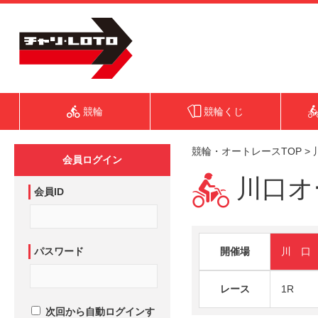
競輪
競輪くじ
競輪・オートレースTOP
>
会員ログイン
川口オー
会員ID
パスワード
開催場
川 口
レース
1R
次回から自動ログインす