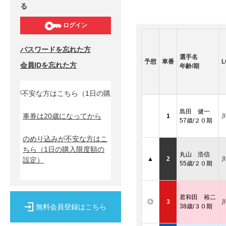
る
ログイン
パスワードを忘れた方
選手名
予想
車番
L
会員IDを忘れた方
年齢/期
みが不安な方はこちら（1日の購入限度額の設定）↓
島田 健一
車券は20歳になってから
1
57歳/２０期
のめり込みが不安な方はこ
ちら
（1日の購入限度額の
丸山 浩信
▲
2
設定）
55歳/２０期
君和田 裕二
◎
3
無料会員登録はこちら
38歳/３０期