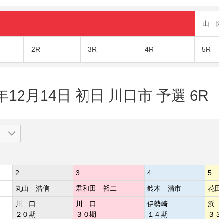
山 
2R
3R
4R
5R
年12月14日 初日 川口市 予選 6R
2
3
4
5
丸山 浩信
君和田 裕二
鈴木 清市
花
川 口
川 口
伊勢崎
浜
２０期
３０期
１４期
３