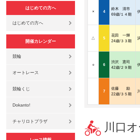
はじめての方へ
鈴木 清市
×
4
69歳/１４期
はじめての方へ
花田 一輝
△
5
開催カレンダー
24歳/３３期
競輪
渋沢 憲司
○
6
42歳/２９期
オートレース
競輪くじ
佐藤 励
7
22歳/３５期
Dokanto!
チャリロトプラザ
川口オー
レース情報