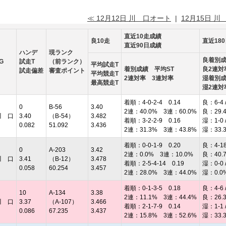
≪ 12月12日 川 口オート
|
12月15日 川
直近10走成績
良10走
直近18
直近90日成績
ハンデ
現ランク
良着別
G
試走T
（前ランク）
平均試走T
着別成績 平均ST
良2連対
試走偏差
審査ポイント
平均競走T
2連対率 3連対率
湿着別
最高競走T
湿2連対
着順：4-0-2-4 0.14
良：6-4 /
0
B-56
3.40
2連：40.0% 3連：60.0%
良：29.
川 口
3.40
（B-54）
3.482
着順：3-2-2-9 0.16
湿：1-0 /
0.082
51.092
3.436
2連：31.3% 3連：43.8%
湿：33.
着順：0-0-1-9 0.20
良：4-18 
0
A-203
3.42
2連：0.0% 3連：10.0%
良：40.
川 口
3.41
（B-12）
3.478
着順：2-5-4-14 0.19
湿：0-0 /
0.058
60.254
3.457
2連：28.0% 3連：44.0%
湿：0.0
着順：0-1-3-5 0.18
良：4-6 /
10
A-134
3.38
2連：11.1% 3連：44.4%
良：26.
川 口
3.37
（A-107）
3.466
着順：2-1-7-9 0.14
湿：1-1 /
0.086
67.235
3.437
2連：15.8% 3連：52.6%
湿：33.