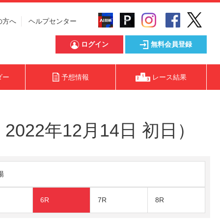
の方へ
ヘルプセンター
ログイン
無料会員登録
ダー
予想情報
レース結果
022年12月14日 初日）
陽
6R
7R
8R