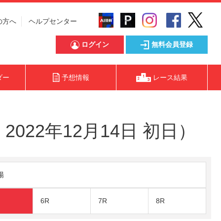
の方へ
ヘルプセンター
ログイン
無料会員登録
ダー
予想情報
レース結果
022年12月14日 初日）
陽
6R
7R
8R