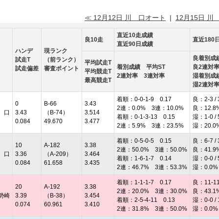
≪ 12月12日 川 口オート
|
12月15日 川
直近10走成績
良10走
直近180
直近90日成績
ハンデ
現ランク
良着別成
試走T
（前ランク）
平均試走T
着別成績 平均ST
良2連対
試走偏差
審査ポイント
平均競走T
2連対率 3連対率
湿着別成
最高競走T
湿2連対
着順：0-0-1-9 0.17
良：2-3 / 
0
B-66
3.43
2連：0.0% 3連：10.0%
良：12.8
 口
3.43
（B-74）
3.514
着順：0-1-3-13 0.15
湿：1-0 / 
0.084
49.670
3.477
2連：5.9% 3連：23.5%
湿：20.0
着順：0-5-0-5 0.15
良：6-7 / 
10
A-182
3.38
2連：50.0% 3連：50.0%
良：41.9
 口
3.36
（A-209）
3.464
着順：1-6-1-7 0.14
湿：0-0 / 
0.084
61.658
3.435
2連：46.7% 3連：53.3%
湿：0.0%
着順：1-1-1-7 0.17
良：11-11 
20
A-192
3.38
2連：20.0% 3連：30.0%
良：43.1
勢崎
3.39
（B-38）
3.454
着順：2-5-4-11 0.13
湿：0-0 / 
0.074
60.961
3.410
2連：31.8% 3連：50.0%
湿：0.0%