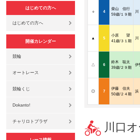
はじめての方へ
柴山 信行
○
4
川
59歳/１９期
はじめての方へ
小原 望
▲
5
川
開催カレンダー
41歳/３１期
競輪
鈴木 聡太
△
6
伊
39歳/２９期
オートレース
競輪くじ
伊藤 信夫
◎
7
浜
50歳/２４期
Dokanto!
チャリロトプラザ
川口オー
レース情報