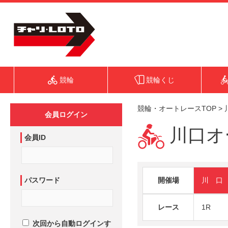
競輪
競輪くじ
競輪・オートレースTOP
>
会員ログイン
川口オー
会員ID
パスワード
開催場
川 口
レース
1R
次回から自動ログインす