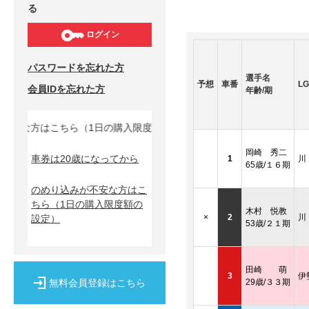
る
ログイン
パスワードを忘れた方
選手名
予想
車番
LG
会員IDを忘れた方
年齢/期
安な方はこちら（1日の購入限度額の設定）↓
岡崎 秀二
車券は20歳になってから
1
川
65歳/１６期
のめり込みが不安な方はこ
ちら
（1日の購入限度額の
木村 悦教
×
2
川
設定）
53歳/２１期
田崎 萌
3
伊
無料会員登録はこちら
29歳/３３期