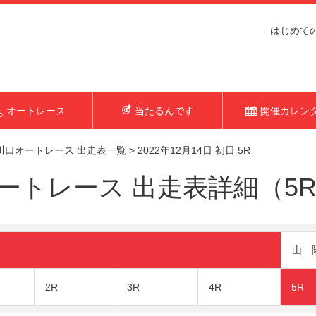
はじめて
オートレース
当たるんです
開催カレン
川口オートレース 出走表一覧
>
2022年12月14日 初日 5R
トレース 出走表詳細（5R 2
山 
2R
3R
4R
5R