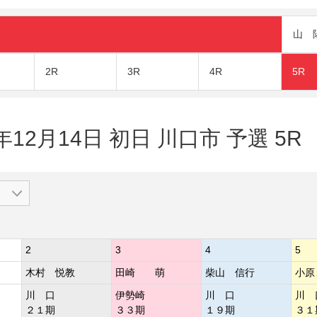
山 
2R
3R
4R
5R
年12月14日 初日 川口市 予選 5R
2
3
4
5
木村 悦教
田崎 萌
柴山 信行
小
川 口
伊勢崎
川 口
川 
２１期
３３期
１９期
３１