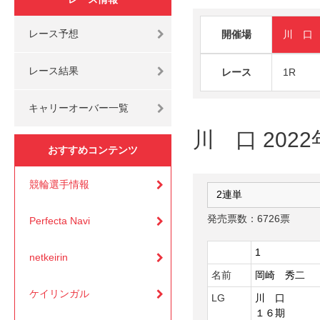
レース予想
開催場
川 口
レース結果
レース
1R
キャリーオーバー一覧
川 口 2022
おすすめコンテンツ
競輪選手情報
発売票数：6726票
Perfecta Navi
1
netkeirin
名前
岡崎 秀二
ケイリンガル
LG
川 口
１６期