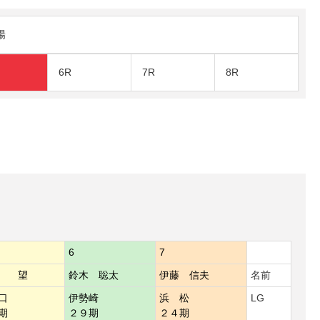
陽
6R
7R
8R
6
7
原 望
鈴木 聡太
伊藤 信夫
名前
口
伊勢崎
浜 松
LG
期
２９期
２４期