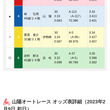
2連
着順
30
A-113
3.33
林 弘明
2連
▲
4
山 陽
3.33
（A-117）
3.413
49歳/２４期
着順
0.083
70.386
3.401
2連
着順
30
A-5
3.34
栗原 俊介
2連
×
5
伊勢崎
3.34
（A-90）
3.427
32歳/３１期
着順
0.087
86.976
3.407
2連
着順
30
A-37
3.30
岩科 鮮太
2連
◎
6
浜 松
3.32
（A-5）
3.398
42歳/２９期
着順
0.098
80.786
3.382
2連
山陽オートレース オッズ表詳細（2023年2
月9日 初日）