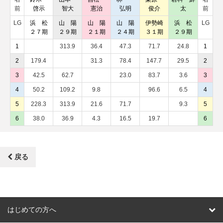
前
啓示
智大
憲治
弘明
俊介
太
前
LG
浜 松
山 陽
山 陽
山 陽
伊勢崎
浜 松
LG
２７期
２９期
２１期
２４期
３１期
２９期
1
313.9
36.4
47.3
71.7
24.8
1
2
179.4
31.3
78.4
147.7
29.5
2
3
42.5
62.7
23.0
83.7
3.6
3
4
50.2
109.2
9.8
96.6
6.5
4
5
228.3
313.9
21.6
71.7
9.3
5
6
38.0
36.9
4.3
16.5
19.7
6
戻る
はじめての方へ