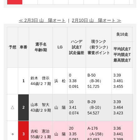
≪ 2月3日 山 陽オート
|
2月10日 山 陽オート ≫
良10走
ハンデ
現ランク
選手名
予想
車番
LG
試走T
（前ランク）
平均試走T
年齢/期
試走偏差
審査ポイント
平均競走T
最高競走T
着順
0
B-50
3.39
鈴木 啓示
2連
1
浜 松
3.38
（B-36）
3.481
44歳/２７期
着順
0.091
51.725
3.455
2連
着順
10
B-29
3.39
山本 智大
2連
△
2
山 陽
3.41
（B-10）
3.464
43歳/２９期
着順
0.074
54.527
3.423
2連
着順
20
A-176
3.36
吉松 憲治
2連
○
3
山 陽
3.35
（A-158）
3.441
55歳/２１期
着順
0.081
62.493
3.399