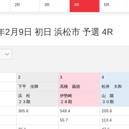
2R
3R
4R
5R
年2月9日 初日 浜松市 予選 4R
2
3
4
下平 佳輝
高橋 義徳
松井 大和
浜 松
伊勢崎
山 陽
２３期
２８期
３０期
365.6
548.4
205.6
55.7
113.4