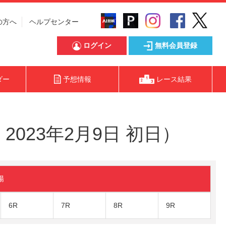
の方へ
ヘルプセンター
ログイン
無料会員登録
ダー
予想情報
レース結果
023年2月9日 初日）
陽
6R
7R
8R
9R