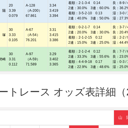
着順：2-1-3-4 0.14
良：8-9 / 
20
A-128
3.34
2連：30.0% 3連：60.0%
良：36.2
 陽
3.39
（A-200）
3.419
着順：3-5-2-10 0.13
湿：3-0 / 
0.079
67.861
3.394
2連：40.0% 3連：50.0%
湿：27.3
着順：0-2-1-7 0.14
良：3-7 / 
30
A-67
3.31
2連：20.0% 3連：30.0%
良：20.4
 塚
3.33
（A-54）
3.415
着順：2-1-2-15 0.12
湿：2-2 / 
0.105
76.201
3.386
2連：15.0% 3連：25.0%
湿：44.4
着順：2-1-2-4 0.12
良：7-7 / 
30
A-97
3.29
2連：33.3% 3連：55.6%
良：23.0
勢崎
3.31
（A-59）
3.402
着順：4-4-9-18 0.17
湿：0-3 / 
0.112
71.589
3.365
2連：22.9% 3連：48.6%
湿：25.0
ートレース オッズ表詳細（20
山 