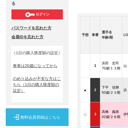
る
ログイン
パスワードを忘れた方
選手名
予想
車番
LG
会員IDを忘れた方
年齢/期
ら（1日の購入限度額の設定）↓
浜田 忠司
車券は20歳になってから
1
山
70歳/１３期
のめり込みが不安な方はこ
ちら
（1日の購入限度額の
下平 佳輝
▲
2
浜
設定）
50歳/２３期
高橋 義徳
△
3
伊
無料会員登録はこちら
42歳/２８期