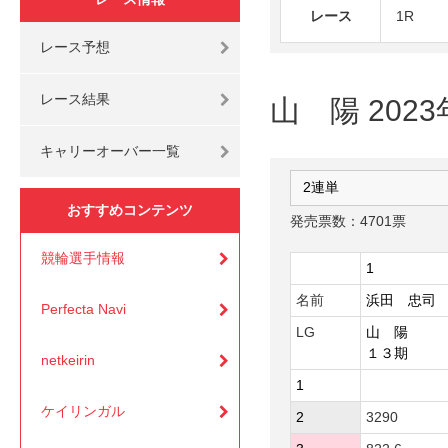
レース
1R
レース予想
レース結果
山 陽 2023
キャリーオーバー一覧
おすすめコンテンツ
発売票数：4701票
競輪選手情報
1
名前
浜田 忠司
Perfecta Navi
LG
山 陽
１３期
netkeirin
1
ケイリンガル
2
3290