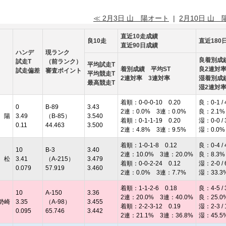
≪ 2月3日 山 陽オート
|
2月10日 山 
直近10走成績
良10走
直近180
直近90日成績
ハンデ
現ランク
良着別成
試走T
（前ランク）
平均試走T
着別成績 平均ST
良2連対
試走偏差
審査ポイント
平均競走T
2連対率 3連対率
湿着別成
最高競走T
湿2連対
着順：0-0-0-10 0.20
良：0-1 / 
0
B-89
3.43
2連：0.0% 3連：0.0%
良：2.1%
 陽
3.49
（B-85）
3.540
着順：0-1-1-19 0.20
湿：0-0 / 
0.11
44.463
3.500
2連：4.8% 3連：9.5%
湿：0.0%
着順：1-0-1-8 0.12
良：0-4 / 
10
B-3
3.40
2連：10.0% 3連：20.0%
良：8.3%
 松
3.41
（A-215）
3.479
着順：0-0-2-24 0.12
湿：2-0 / 
0.079
57.919
3.460
2連：0.0% 3連：7.7%
湿：33.3
着順：1-1-2-6 0.18
良：4-5 / 
10
A-150
3.36
2連：20.0% 3連：40.0%
良：25.0
勢崎
3.35
（A-98）
3.455
着順：2-2-3-12 0.19
湿：2-3 / 
0.095
65.746
3.442
2連：21.1% 3連：36.8%
湿：45.5