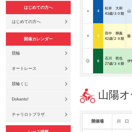
はじめての方へ
松井 大和
○
4
山
43歳/３０期
はじめての方へ
田中 輝義
×
5
飯
開催カレンダー
42歳/２９期
競輪
石川 哲也
◎
6
伊
27歳/３４期
オートレース
競輪くじ
山陽オ
Dokanto!
チャリロトプラザ
開催場
川 口
レース情報