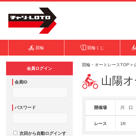
競輪
競輪くじ
競輪・オートレースTOP
>
会員ログイン
山陽オー
会員ID
パスワード
開催場
川 口
レース
1R
次回から自動ログインす