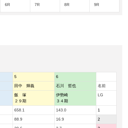
6R
7R
8R
9R
5
6
田中 輝義
石川 哲也
名前
飯 塚
伊勢崎
LG
２９期
３４期
658.1
143.0
1
88.9
16.9
2