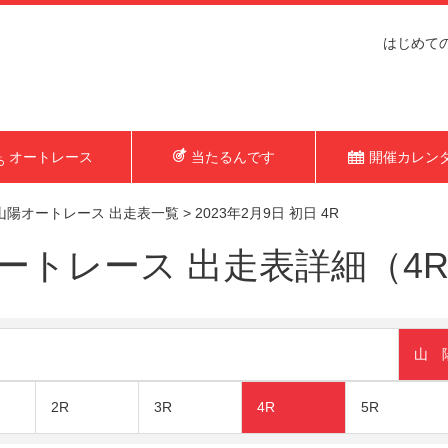
はじめて
オートレース
当たるんです
開催カレン
山陽オートレース 出走表一覧
>
2023年2月9日 初日 4R
トレース 出走表詳細（4R 2
山 
2R
3R
4R
5R