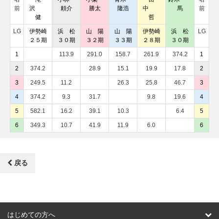
前
沢
頼介
勝太
隆浩
中
馬
前
健
哲
LG
伊勢崎
浜 松
山 陽
山 陽
伊勢崎
浜 松
LG
２５期
３０期
３２期
３３期
２８期
３０期
1
113.9
291.0
158.7
261.9
374.2
1
2
374.2
28.9
15.1
19.9
17.8
2
3
249.5
11.2
26.3
25.8
46.7
3
4
374.2
9.3
31.7
9.8
19.6
4
5
582.1
16.2
39.1
10.3
6.4
5
6
349.3
10.7
41.9
11.9
6.0
6
戻る
はじめての方へ