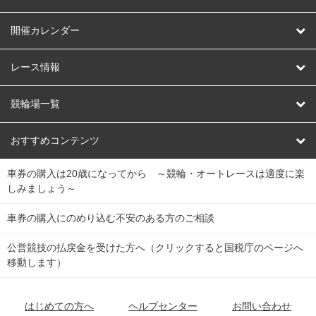
はじめての方へ
開催カレンダー
競輪
レース情報
オートレース
レース予想
競輪場一覧
競輪くじ
レース結果
北日本
函館競輪場
青森競輪場
いわき平競輪場
おすすめコンテンツ
車券の購入は20歳になってから ～競輪・オートレースは適度に楽
Dokanto!
キャリーオーバー一覧
関
競輪選手情報
弥彦競輪場
前橋競輪場
取手競輪場
宇都宮競輪場
しみましょう～
東
大宮競輪場
西武園競輪場
京王閣競輪場
立川競輪場
チャリロトプラザ
Perfecta Navi
車券の購入にのめり込む不安のある方のご相談
南
松戸競輪場
千葉競輪場
川崎競輪場
平塚競輪場
公営競技の払戻金を受けた方へ（クリックすると国税庁のページへ
netkeirin
関
移動します）
小田原競輪場
伊東競輪場
静岡競輪場
東
ケイリンガル
中
名古屋競輪場
岐阜競輪場
大垣競輪場
豊橋競輪場
はじめての方へ
ヘルプセンター
お問い合わせ