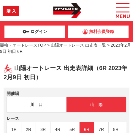
ログイン
無料会員登録
競輪・オートレースTOP
>
山陽オートレース 出走表一覧
>
2023年2月
9日 初日 6R
山陽オートレース 出走表詳細（6R 2023年
2月9日 初日）
開催場
川 口
山 陽
レース
1R
2R
3R
4R
5R
6R
7R
8R
9R