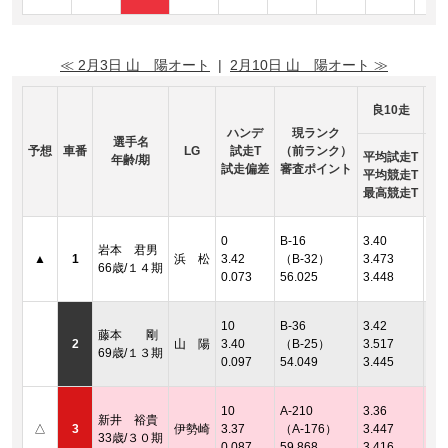
≪ 2月3日 山 陽オート
|
2月10日 山 陽オート ≫
良10走
ハンデ
現ランク
選手名
予想
車番
LG
試走T
（前ランク）
平均試走T
年齢/期
試走偏差
審査ポイント
平均競走T
最高競走T
着順
0
B-16
3.40
岩本 君男
2連
▲
1
浜 松
3.42
（B-32）
3.473
66歳/１４期
着順
0.073
56.025
3.448
2連
着順
10
B-36
3.42
藤本 剛
2連
2
山 陽
3.40
（B-25）
3.517
69歳/１３期
着順
0.097
54.049
3.445
2連
着順
10
A-210
3.36
新井 裕貴
2連
△
3
伊勢崎
3.37
（A-176）
3.447
33歳/３０期
着順
0.087
59.868
3.416