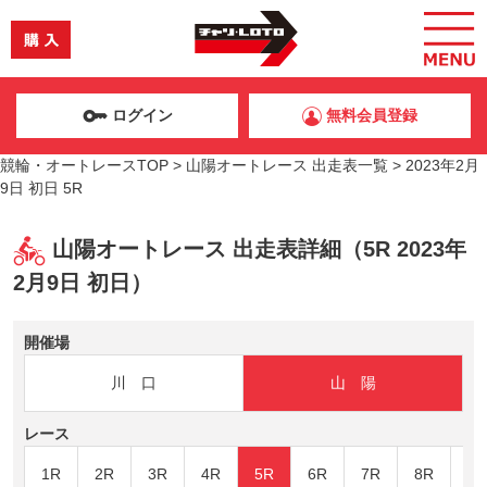
ログイン
無料会員登録
競輪・オートレースTOP
>
山陽オートレース 出走表一覧
>
2023年2月
9日 初日 5R
山陽オートレース 出走表詳細（5R 2023年
2月9日 初日）
開催場
川 口
山 陽
レース
1R
2R
3R
4R
5R
6R
7R
8R
9R