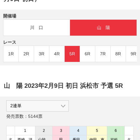
開催場
川 口
山 陽
レース
1R
2R
3R
4R
5R
6R
7R
8R
9R
山 陽 2023年2月9日 初日 浜松市 予選 5R
発売票数：5144票
1
2
3
4
5
6
名
西崎 洋
山脇
田
番田
仲田 恵
岩科
名