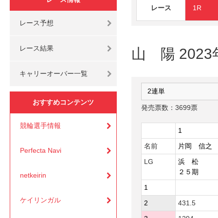
レース
1R
レース予想
レース結果
山 陽 202
キャリーオーバー一覧
おすすめコンテンツ
発売票数：3699票
競輪選手情報
1
名前
片岡 信之
Perfecta Navi
LG
浜 松
２５期
netkeirin
1
ケイリンガル
2
431.5