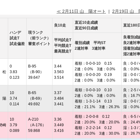
≪ 2月11日 山 陽オート
|
2月19日 山
直近10走成績
良10走
直近180
直近90日成績
ハンデ
現ランク
良着別成
試走T
（前ランク）
平均試走T
着別成績 平均ST
良2連対
試走偏差
審査ポイント
平均競走T
2連対率 3連対率
湿着別成
最高競走T
湿2連対
着順：0-0-0-10 0.15
良：0-0 / 
0
B-95
3.44
2連：0.0% 3連：0.0%
良：0.0%
 松
3.83
（B-90）
3.563
着順：0-0-0-20 0.19
湿：0-0 / 
0.123
39.647
3.514
2連：0.0% 3連：0.0%
湿：0.0%
着順：0-0-0-10 0.10
良：2-5 / 
10
B-65
3.37
2連：0.0% 3連：0.0%
良：16.7
 陽
3.74
（B-69）
3.484
着順：1-3-1-14 0.13
湿：0-0 / 
0.114
49.692
3.441
2連：21.1% 3連：26.3%
湿：0.0%
着順：2-0-0-8 0.12
良：6-5 / 
10
A-210
3.36
2連：20.0% 3連：20.0%
良：24.4
勢崎
3.79
（A-176）
3.449
着順：2-2-2-14 0.12
湿：1-3 / 
0.089
59.868
3.416
2連：20.0% 3連：30.0%
湿：26.7