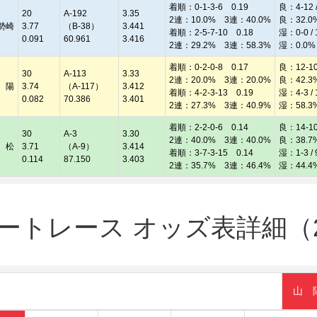
着順：0-1-3-6 0.19
良：4-12 /
20
A-192
3.35
2連：10.0% 3連：40.0%
良：32.0
勢崎
3.77
（B-38）
3.441
着順：2-5-7-10 0.18
湿：0-0 / 
0.091
60.961
3.416
2連：29.2% 3連：58.3%
湿：0.0%
着順：0-2-0-8 0.17
良：12-10 
30
A-113
3.33
2連：20.0% 3連：20.0%
良：42.3
 陽
3.74
（A-117）
3.412
着順：4-2-3-13 0.19
湿：4-3 / 
0.082
70.386
3.401
2連：27.3% 3連：40.9%
湿：58.3
着順：2-2-0-6 0.14
良：14-10 
30
A-3
3.30
2連：40.0% 3連：40.0%
良：38.7
 松
3.71
（A-9）
3.414
着順：3-7-3-15 0.14
湿：1-3 / 
0.114
87.150
3.403
2連：35.7% 3連：46.4%
湿：44.4
ートレース オッズ表詳細（20
山 