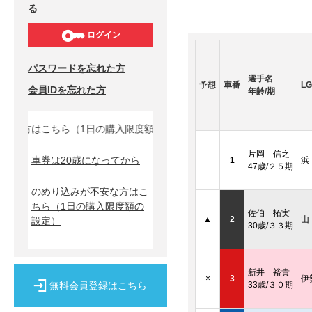
る
ログイン
パスワードを忘れた方
選手名
予想
車番
LG
会員IDを忘れた方
年齢/期
な方はこちら（1日の購入限度額の設定）↓
片岡 信之
車券は20歳になってから
1
浜
47歳/２５期
のめり込みが不安な方はこ
ちら
（1日の購入限度額の
佐伯 拓実
▲
2
山
設定）
30歳/３３期
新井 裕貴
×
3
伊
無料会員登録はこちら
33歳/３０期