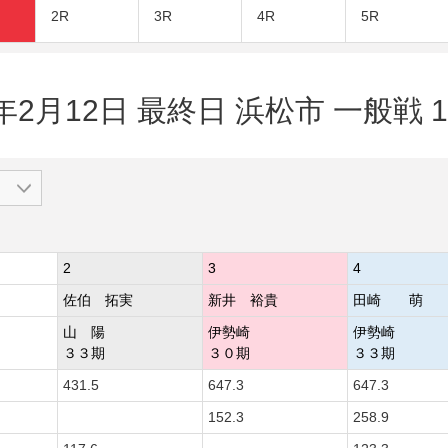
2R
3R
4R
5R
3年2月12日 最終日 浜松市 一般戦 1
2
3
4
佐伯 拓実
新井 裕貴
田崎 萌
山 陽
伊勢崎
伊勢崎
３３期
３０期
３３期
431.5
647.3
647.3
152.3
258.9