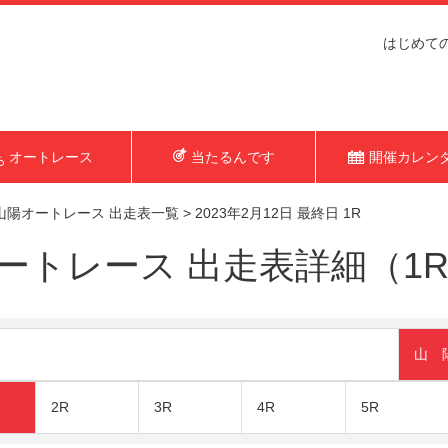
はじめて
オートレース
当たるんです
開催カレン
山陽オートレース 出走表一覧
>
2023年2月12日 最終日 1R
トレース 出走表詳細（1R 2
山 
2R
3R
4R
5R