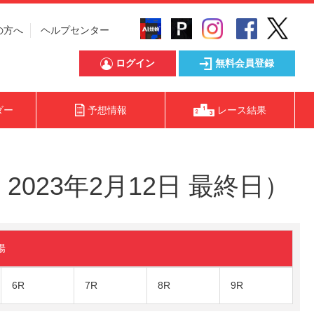
の方へ
ヘルプセンター
ログイン
無料会員登録
ダー
予想情報
レース結果
023年2月12日 最終日）
陽
6R
7R
8R
9R