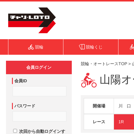
競輪
競輪くじ
競輪・オートレースTOP
>
会員ログイン
山陽オー
会員ID
パスワード
開催場
川 口
レース
1R
次回から自動ログインす