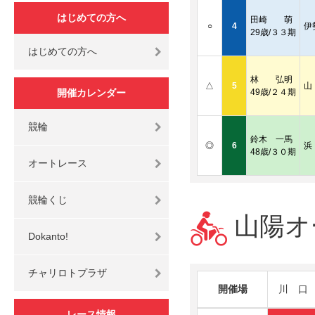
はじめての方へ
田崎 萌
○
4
伊
29歳/３３期
はじめての方へ
林 弘明
△
5
山
開催カレンダー
49歳/２４期
競輪
鈴木 一馬
◎
6
浜
48歳/３０期
オートレース
競輪くじ
山陽オ
Dokanto!
チャリロトプラザ
開催場
川 口
レース情報