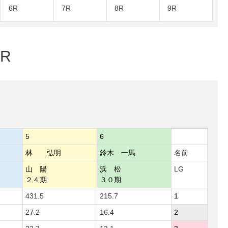
6R
7R
8R
9R
R
5
6
林 弘明
鈴木 一馬
名前
山 陽
浜 松
LG
２４期
３０期
431.5
215.7
1
27.2
16.4
2