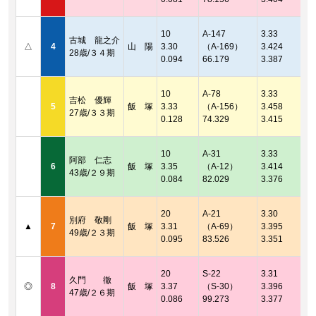
2
着
10
A-147
3.33
古城 龍之介
2
△
4
山 陽
3.30
（A-169）
3.424
28歳/３４期
着
0.094
66.179
3.387
2
着
10
A-78
3.33
吉松 優輝
2
5
飯 塚
3.33
（A-156）
3.458
27歳/３３期
着
0.128
74.329
3.415
2
着
10
A-31
3.33
阿部 仁志
2
6
飯 塚
3.35
（A-12）
3.414
43歳/２９期
着
0.084
82.029
3.376
2
着
20
A-21
3.30
別府 敬剛
2
▲
7
飯 塚
3.31
（A-69）
3.395
49歳/２３期
着
0.095
83.526
3.351
2
着
20
S-22
3.31
久門 徹
2
◎
8
飯 塚
3.37
（S-30）
3.396
47歳/２６期
着
0.086
99.273
3.377
2