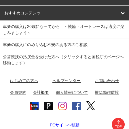
競輪くじ
レース結果
北日本
函館競輪場
青森競輪場
いわき平競輪場
おすすめコンテンツ
車券の購入は20歳になってから ～競輪・オートレースは適度に楽
Dokanto!
キャリーオーバー一覧
関
競輪選手情報
弥彦競輪場
前橋競輪場
取手競輪場
宇都宮競輪場
しみましょう～
東
大宮競輪場
西武園競輪場
京王閣競輪場
立川競輪場
チャリロトプラザ
Perfecta Navi
車券の購入にのめり込む不安のある方のご相談
南
松戸競輪場
千葉競輪場
川崎競輪場
平塚競輪場
公営競技の払戻金を受けた方へ（クリックすると国税庁のページへ
netkeirin
関
移動します）
小田原競輪場
伊東競輪場
静岡競輪場
東
ケイリンガル
中
名古屋競輪場
岐阜競輪場
大垣競輪場
豊橋競輪場
はじめての方へ
ヘルプセンター
お問い合わせ
部
チャリレンジャー
富山競輪場
松阪競輪場
四日市競輪場
会員規約
会社概要
個人情報について
推奨動作環境
競輪場情報
近
福井競輪場
奈良競輪場
向日町競輪場
和歌山競輪場
畿
岸和田競輪場
オートレース場情報
PCサイトへ移動