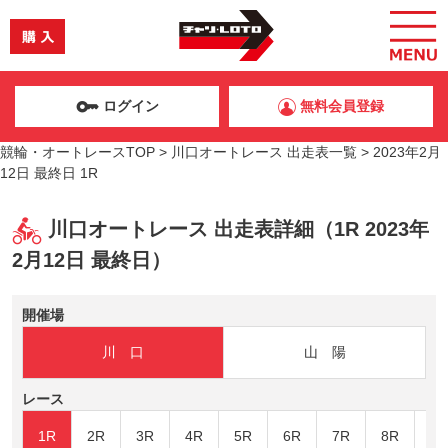
ログイン
無料会員登録
競輪・オートレースTOP
>
川口オートレース 出走表一覧
>
2023年2月
12日 最終日 1R
川口オートレース 出走表詳細（1R 2023年
2月12日 最終日）
開催場
川 口
山 陽
レース
1R
2R
3R
4R
5R
6R
7R
8R
9R